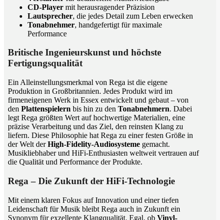
CD-Player
mit herausragender Präzision
Lautsprecher
, die jedes Detail zum Leben erwecken
Tonabnehmer
, handgefertigt für maximale
Performance
Britische Ingenieurskunst und höchste
Fertigungsqualität
Ein Alleinstellungsmerkmal von Rega ist die eigene
Produktion in Großbritannien. Jedes Produkt wird im
firmeneigenen Werk in Essex entwickelt und gebaut – von
den
Plattenspielern
bis hin zu den
Tonabnehmern
. Dabei
legt Rega größten Wert auf hochwertige Materialien, eine
präzise Verarbeitung und das Ziel, den reinsten Klang zu
liefern. Diese Philosophie hat Rega zu einer festen Größe in
der Welt der
High-Fidelity-Audiosysteme
gemacht.
Musikliebhaber und HiFi-Enthusiasten weltweit vertrauen auf
die Qualität und Performance der Produkte.
Rega – Die Zukunft der HiFi-Technologie
Mit einem klaren Fokus auf Innovation und einer tiefen
Leidenschaft für Musik bleibt Rega auch in Zukunft ein
Synonym für exzellente Klangqualität. Egal, ob
Vinyl-