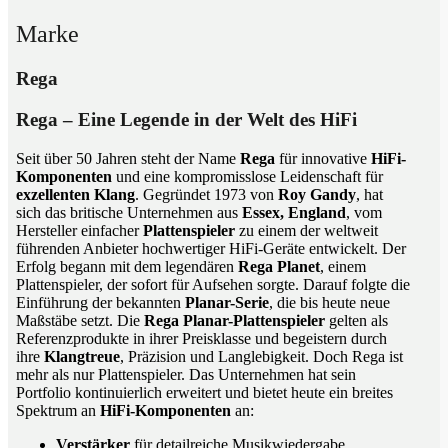
Marke
Rega
Rega – Eine Legende in der Welt des HiFi
Seit über 50 Jahren steht der Name
Rega
für innovative
HiFi-
Komponenten
und eine kompromisslose Leidenschaft für
exzellenten Klang
. Gegründet 1973 von
Roy Gandy
, hat
sich das britische Unternehmen aus
Essex, England
, vom
Hersteller einfacher
Plattenspieler
zu einem der weltweit
führenden Anbieter hochwertiger HiFi-Geräte entwickelt. Der
Erfolg begann mit dem legendären
Rega Planet
, einem
Plattenspieler, der sofort für Aufsehen sorgte. Darauf folgte die
Einführung der bekannten
Planar-Serie
, die bis heute neue
Maßstäbe setzt. Die
Rega Planar-Plattenspieler
gelten als
Referenzprodukte in ihrer Preisklasse und begeistern durch
ihre
Klangtreue
, Präzision und Langlebigkeit. Doch Rega ist
mehr als nur Plattenspieler. Das Unternehmen hat sein
Portfolio kontinuierlich erweitert und bietet heute ein breites
Spektrum an
HiFi-Komponenten
an:
Verstärker
für detailreiche Musikwiedergabe