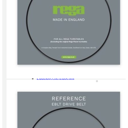
CD/ SACD Player
Wandler
Festplatten/ Server
Digital Zubehör
Verstärker
Vollverstärker
Vorverstärker
Endverstärker
Röhrenverstärker
Streaming Verstärker
Lautsprecher
Lautsprecher aktiv
Lautsprecher passiv
Netzwerk/Wifi Lautsprecher
Lautsprecherzubehör
Kopfhörer
In-Ear
Kopfhörer geschlossen
Kopfhörer offen
Kopfhörer kabellos
Kopfhörerverstärker
Kopfhörerständer
Radios & Multiroom