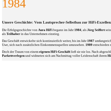
1984
Unsere Geschichte: Vom Lautsprecher-Selbstbau zur HiFi-Exzellen
Die Erfolgsgeschichte von
Aura HiFi
begann im Jahr
1984
, als
Jörg Seiffert
sein
als
Teilhaber
in das Unternehmen einstieg.
Das Geschäft entwickelte sich kontinuierlich weiter, bis im Jahr
1987
umfangreich
Uwe, sich nach zusätzlichen Einkommensquellen umzusehen.
1989
entschieden s
Doch der Traum von einem
eigenen HiFi-Geschäft
ließ sie nie los. Nach abgesc
Parkettverlegen
und widmeten sich am Nachmittag voller Leidenschaft ihrem
Hi