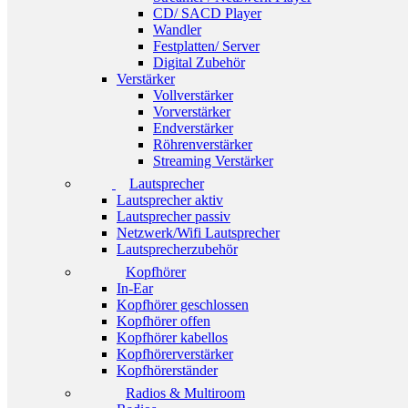
CD/ SACD Player
Wandler
Festplatten/ Server
Digital Zubehör
Verstärker
Vollverstärker
Vorverstärker
Endverstärker
Röhrenverstärker
Streaming Verstärker
Lautsprecher
Lautsprecher aktiv
Lautsprecher passiv
Netzwerk/Wifi Lautsprecher
Lautsprecherzubehör
Kopfhörer
In-Ear
Kopfhörer geschlossen
Kopfhörer offen
Kopfhörer kabellos
Kopfhörerverstärker
Kopfhörerständer
Radios & Multiroom