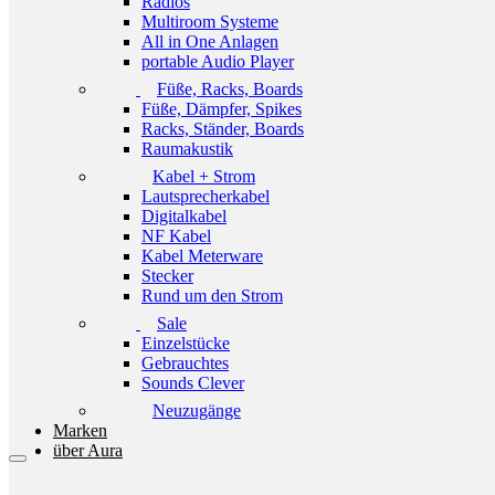
Radios
Multiroom Systeme
All in One Anlagen
portable Audio Player
Füße, Racks, Boards
Füße, Dämpfer, Spikes
Racks, Ständer, Boards
Raumakustik
Kabel + Strom
Lautsprecherkabel
Digitalkabel
NF Kabel
Kabel Meterware
Stecker
Rund um den Strom
Sale
Einzelstücke
Gebrauchtes
Sounds Clever
Neuzugänge
Marken
über Aura