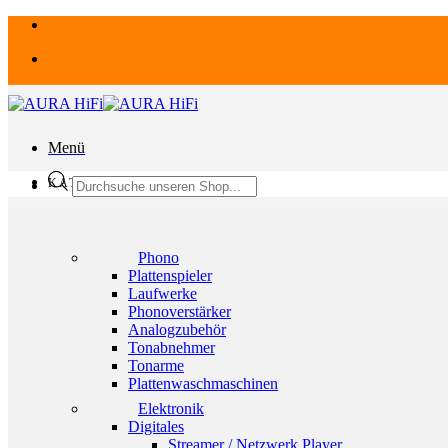
Zum
Inhalt
springen
Menü
Products
KATEGORIEN
search
Phono
Plattenspieler
Laufwerke
Phonoverstärker
Analogzubehör
Tonabnehmer
Tonarme
Plattenwaschmaschinen
Elektronik
Digitales
Streamer / Netzwerk Player