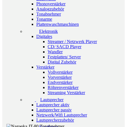
Phonoverstärker
Analogzubehör
Tonabnehmer
Tonarme
Plattenwaschmaschinen
Elektronik
Digitales
Streamer / Netzwerk Player
CD/ SACD Player
Wandler
Festplatten/ Server
Digital Zubehör
Verstärker
Vollverstärker
Vorverstärker
Endverstärker
Röhrenverstärker
Streaming Verstärker
Lautsprecher
Lautsprecher aktiv
Lautsprecher passiv
Netzwerk/Wifi Lautsprecher
Lautsprecherzubehör