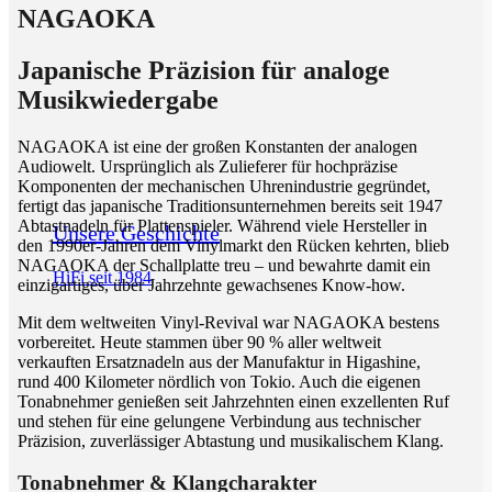
NAGAOKA
Japanische Präzision für analoge
Musikwiedergabe
NAGAOKA ist eine der großen Konstanten der analogen
Audiowelt. Ursprünglich als Zulieferer für hochpräzise
Komponenten der mechanischen Uhrenindustrie gegründet,
fertigt das japanische Traditionsunternehmen bereits seit 1947
Abtastnadeln für Plattenspieler. Während viele Hersteller in
Unsere Geschichte
den 1990er-Jahren dem Vinylmarkt den Rücken kehrten, blieb
NAGAOKA der Schallplatte treu – und bewahrte damit ein
HiFi seit 1984
einzigartiges, über Jahrzehnte gewachsenes Know-how.
Mit dem weltweiten Vinyl-Revival war NAGAOKA bestens
vorbereitet. Heute stammen über 90 % aller weltweit
verkauften Ersatznadeln aus der Manufaktur in Higashine,
rund 400 Kilometer nördlich von Tokio. Auch die eigenen
Tonabnehmer genießen seit Jahrzehnten einen exzellenten Ruf
und stehen für eine gelungene Verbindung aus technischer
Präzision, zuverlässiger Abtastung und musikalischem Klang.
Tonabnehmer & Klangcharakter