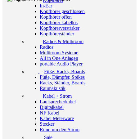
Kopfhörer
In-Ear
Kopfhörer geschlossen
Kopfhörer offen
Kopfhörer kabellos
Kopfhörerverstärker
Kopfhörerständer
Radios & Multiroom
Radios
Multiroom Systeme
All in One Anlagen
portable Audio Player
Füße, Racks, Boards
Füße, Dämpfer, Spikes
Racks, Ständer, Boards
Raumakustik
Kabel + Strom
Lautsprecherkabel
Digitalkabel
NF Kabel
Kabel Meterware
Stecker
Rund um den Strom
Sale