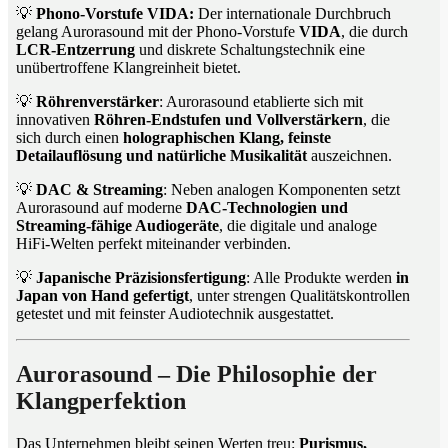
💡
Phono-Vorstufe VIDA:
Der internationale Durchbruch
gelang Aurorasound mit der Phono-Vorstufe
VIDA
, die durch
LCR-Entzerrung
und diskrete Schaltungstechnik eine
unübertroffene Klangreinheit bietet.
💡
Röhrenverstärker
: Aurorasound etablierte sich mit
innovativen
Röhren-Endstufen und Vollverstärkern
, die
sich durch einen
holographischen Klang, feinste
Detailauflösung und natürliche Musikalität
auszeichnen.
💡
DAC & Streaming
: Neben analogen Komponenten setzt
Aurorasound auf moderne
DAC-Technologien und
Streaming-fähige Audiogeräte
, die digitale und analoge
HiFi-Welten perfekt miteinander verbinden.
💡
Japanische Präzisionsfertigung
: Alle Produkte werden
in
Japan von Hand gefertigt
, unter strengen Qualitätskontrollen
getestet und mit feinster Audiotechnik ausgestattet.
Aurorasound – Die Philosophie der
Klangperfektion
Das Unternehmen bleibt seinen Werten treu:
Purismus,