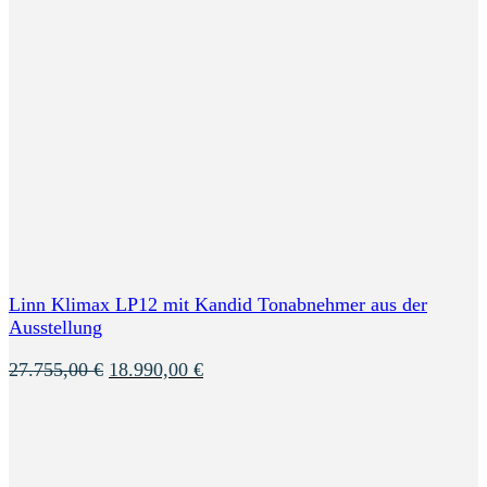
Linn Klimax LP12 mit Kandid Tonabnehmer aus der
Ausstellung
Ursprünglicher
Aktueller
27.755,00
€
18.990,00
€
Preis
Preis
war:
ist:
27.755,00 €
18.990,00 €.