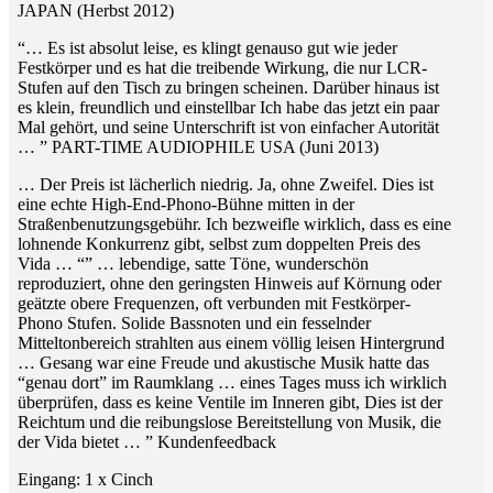
JAPAN (Herbst 2012)
“… Es ist absolut leise, es klingt genauso gut wie jeder
Festkörper und es hat die treibende Wirkung, die nur LCR-
Stufen auf den Tisch zu bringen scheinen. Darüber hinaus ist
es klein, freundlich und einstellbar Ich habe das jetzt ein paar
Mal gehört, und seine Unterschrift ist von einfacher Autorität
… ” PART-TIME AUDIOPHILE USA (Juni 2013)
… Der Preis ist lächerlich niedrig. Ja, ohne Zweifel. Dies ist
eine echte High-End-Phono-Bühne mitten in der
Straßenbenutzungsgebühr. Ich bezweifle wirklich, dass es eine
lohnende Konkurrenz gibt, selbst zum doppelten Preis des
Vida … “” … lebendige, satte Töne, wunderschön
reproduziert, ohne den geringsten Hinweis auf Körnung oder
geätzte obere Frequenzen, oft verbunden mit Festkörper-
Phono Stufen. Solide Bassnoten und ein fesselnder
Mitteltonbereich strahlten aus einem völlig leisen Hintergrund
… Gesang war eine Freude und akustische Musik hatte das
“genau dort” im Raumklang … eines Tages muss ich wirklich
überprüfen, dass es keine Ventile im Inneren gibt, Dies ist der
Reichtum und die reibungslose Bereitstellung von Musik, die
der Vida bietet … ” Kundenfeedback
Eingang: 1 x Cinch