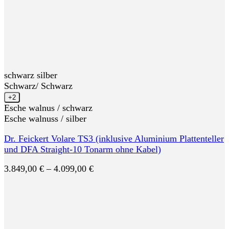
schwarz silber
Schwarz/ Schwarz
+2
Esche walnus / schwarz
Esche walnuss / silber
Dr. Feickert Volare TS3 (inklusive Aluminium Plattenteller
und DFA Straight-10 Tonarm ohne Kabel)
Preisspanne:
3.849,00
€
–
4.099,00
€
3.849,00 €
bis
4.099,00 €