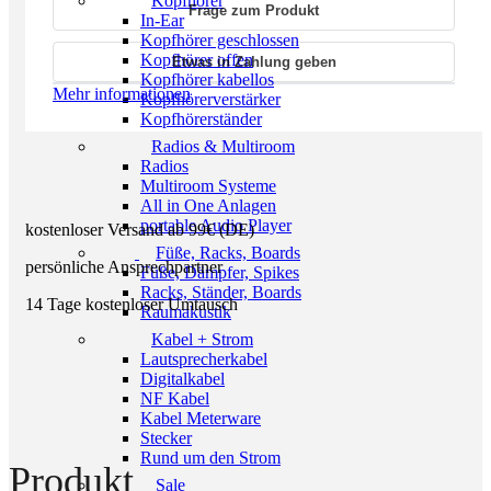
Kopfhörer
Menge
Frage zum Produkt
In-Ear
Kopfhörer geschlossen
Kopfhörer offen
Etwas in Zahlung geben
Kopfhörer kabellos
Mehr informationen
Kopfhörerverstärker
Kopfhörerständer
Radios & Multiroom
Radios
Multiroom Systeme
All in One Anlagen
portable Audio Player
kostenloser Versand ab 99€ (DE)
Füße, Racks, Boards
persönliche Ansprechpartner
Füße, Dämpfer, Spikes
Racks, Ständer, Boards
14 Tage kostenloser Umtausch
Raumakustik
Kabel + Strom
Lautsprecherkabel
Digitalkabel
NF Kabel
Kabel Meterware
Stecker
Rund um den Strom
Produkt
Sale