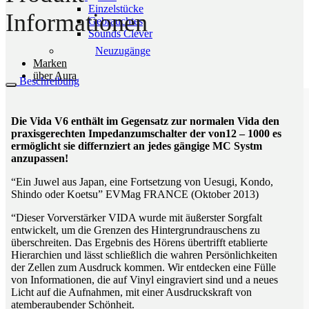
Einzelstücke
Informationen
Gebrauchtes
Sounds Clever
Neuzugänge
Marken
über Aura
Beschreibung
Die Vida V6 enthält im Gegensatz zur normalen Vida den
praxisgerechten Impedanzumschalter der von12 – 1000 es
ermöglicht sie differnziert an jedes gängige MC Systm
anzupassen!
“Ein Juwel aus Japan, eine Fortsetzung von Uesugi, Kondo,
Shindo oder Koetsu” EVMag FRANCE (Oktober 2013)
“Dieser Vorverstärker VIDA wurde mit äußerster Sorgfalt
entwickelt, um die Grenzen des Hintergrundrauschens zu
überschreiten. Das Ergebnis des Hörens übertrifft etablierte
Hierarchien und lässt schließlich die wahren Persönlichkeiten
der Zellen zum Ausdruck kommen. Wir entdecken eine Fülle
von Informationen, die auf Vinyl eingraviert sind und a neues
Licht auf die Aufnahmen, mit einer Ausdruckskraft von
atemberaubender Schönheit.