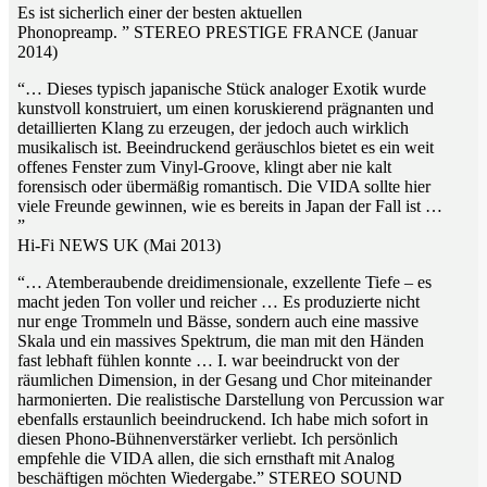
Es ist sicherlich einer der besten aktuellen
Phonopreamp. ” STEREO PRESTIGE FRANCE (Januar
2014)
“… Dieses typisch japanische Stück analoger Exotik wurde
kunstvoll konstruiert, um einen koruskierend prägnanten und
detaillierten Klang zu erzeugen, der jedoch auch wirklich
musikalisch ist. Beeindruckend geräuschlos bietet es ein weit
offenes Fenster zum Vinyl-Groove, klingt aber nie kalt
forensisch oder übermäßig romantisch. Die VIDA sollte hier
viele Freunde gewinnen, wie es bereits in Japan der Fall ist …
”
Hi-Fi NEWS UK (Mai 2013)
“… Atemberaubende dreidimensionale, exzellente Tiefe – es
macht jeden Ton voller und reicher … Es produzierte nicht
nur enge Trommeln und Bässe, sondern auch eine massive
Skala und ein massives Spektrum, die man mit den Händen
fast lebhaft fühlen konnte … I. war beeindruckt von der
räumlichen Dimension, in der Gesang und Chor miteinander
harmonierten. Die realistische Darstellung von Percussion war
ebenfalls erstaunlich beeindruckend. Ich habe mich sofort in
diesen Phono-Bühnenverstärker verliebt. Ich persönlich
empfehle die VIDA allen, die sich ernsthaft mit Analog
beschäftigen möchten Wiedergabe.” STEREO SOUND