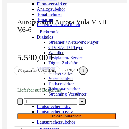
Phonoverstärker
Analogzubehör
Tonabnehmer
Tonarme
Aurorasound Aurora Vida MKII
Plattenwaschmaschinen
V6-6
Elektronik
Digitales
Streamer / Netzwerk Player
CD/ SACD Player
Wandler
5.590,00
€
Festplatten/ Server
Digital Zubehör
Verstärker
→
5.478,20
€
2% sparen mit Überweisung
?
Vollverstärker
Vorverstärker
Endverstärker
Röhrenverstärker
Lieferbar auf Bestellung
Streaming Verstärker
Aurorasound
Lautsprecher
Aurora
Lautsprecher aktiv
Vida
Lautsprecher passiv
MKII
In den Warenkorb
Netzwerk/Wifi Lautsprecher
V6-
Lautsprecherzubehör
6