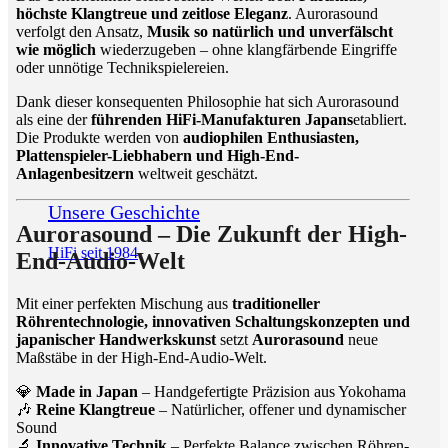
höchste Klangtreue und zeitlose Eleganz
. Aurorasound
verfolgt den Ansatz,
Musik so natürlich und unverfälscht
wie möglich
wiederzugeben – ohne klangfärbende Eingriffe
oder unnötige Technikspielereien.
Dank dieser konsequenten Philosophie hat sich Aurorasound
als eine der
führenden HiFi-Manufakturen Japans
etabliert.
Die Produkte werden von
audiophilen Enthusiasten,
Plattenspieler-Liebhabern und High-End-
Anlagenbesitzern
weltweit geschätzt.
Unsere Geschichte
Aurorasound – Die Zukunft der High-
HiFi seit 1984
End-Audio-Welt
Mit einer perfekten Mischung aus
traditioneller
Röhrentechnologie, innovativen Schaltungskonzepten und
japanischer Handwerkskunst
setzt
Aurorasound
neue
Maßstäbe in der High-End-Audio-Welt.
💎
Made in Japan
– Handgefertigte Präzision aus Yokohama
🎶
Reine Klangtreue
– Natürlicher, offener und dynamischer
Sound
🔬
Innovative Technik
– Perfekte Balance zwischen Röhren-