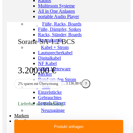
Radios
Multiroom Systeme
All in One Anlagen
portable Audio Player
Füße, Racks, Boards
Füße, Dämpfer, Spikes
Racks, Ständer, Boards
Raumakustik
Sorane SA-1.2 BCS
Kabel + Strom
Lautsprecherkabel
Digitalkabel
NF Kabel
3.200,00
€
Kabel Meterware
Stecker
Rund um den Strom
→
3.136,00
€
2% sparen mit Überweisung
?
Sale
Einzelstücke
Gebrauchtes
Sounds Clever
Lieferbar auf Bestellung
Neuzugänge
Marken
über Aura
Produkt anfragen