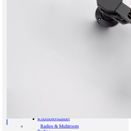
CD/ SACD Player
Wandler
Festplatten/ Server
Digital Zubehör
Verstärker
Vollverstärker
Vorverstärker
Endverstärker
Röhrenverstärker
Streaming Verstärker
Lautsprecher
Lautsprecher aktiv
Lautsprecher passiv
Netzwerk/Wifi Lautsprecher
Lautsprecherzubehör
Kopfhörer
In-Ear
Kopfhörer geschlossen
Kopfhörer offen
Kopfhörer kabellos
Kopfhörerverstärker
Kopfhörerständer
Radios & Multiroom