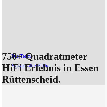
750+ Quadratmeter
Das Team
HiFi Erlebnis in Essen
Menschen, die HiFi leben
Rüttenscheid.