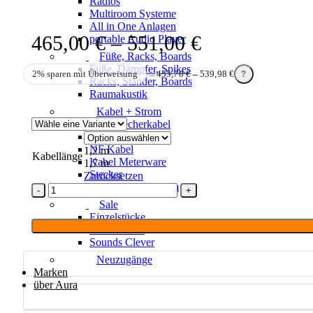
Radios
Multiroom Systeme
All in One Anlagen
Preisspanne:
465,00
€
–
551,00
€
portable Audio Player
Füße, Racks, Boards
465,00 €
Füße, Dämpfer, Spikes
2% sparen mit Überweisung
→
455,70
€
–
539,98
€
?
Racks, Ständer, Boards
bis
Raumakustik
551,00 €
Kabel + Strom
Lautsprecherkabel
Digitalkabel
NF Kabel
1,2 m
Kabellänge
Kabel Meterware
1,7 m
Stecker
Zurücksetzen
Rund um den Strom
Linn
T.Kable
Sale
für
Einzelstücke
5
Gebrauchtes
Pol
Sounds Clever
für
Neuzugänge
Plattenspieler
Marken
Menge
über Aura