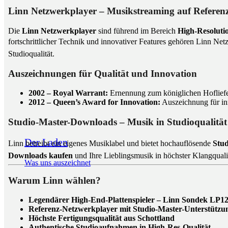
Linn Netzwerkplayer – Musikstreaming auf Referen
Die
Linn Netzwerkplayer
sind führend im Bereich
High-Resoluti
fortschrittlicher Technik und innovativer Features gehören Linn Ne
Studioqualität.
Auszeichnungen für Qualität und Innovation
2002 – Royal Warrant:
Ernennung zum königlichen Hoflief
2012 – Queen’s Award for Innovation:
Auszeichnung für in
Studio-Master-Downloads – Musik in Studioqualität
Der Laden
Linn betreibt ein eigenes Musiklabel und bietet hochauflösende
Stu
Downloads kaufen
und Ihre Lieblingsmusik in höchster Klangquali
Was uns auszeichnet
Warum Linn wählen?
Legendärer High-End-Plattenspieler – Linn Sondek LP1
Referenz-Netzwerkplayer mit Studio-Master-Unterstützu
Höchste Fertigungsqualität aus Schottland
Authentische Studioaufnahmen in High-Res-Qualität