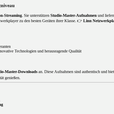
zniveau
on-Streaming
. Sie unterstützen
Studio-Master-Aufnahmen
und liefer
tzwerkplayer zu den besten Geräten ihrer Klasse. 👉
Linn Netzwerkpl
eranten
novative Technologien und herausragende Qualität
dio-Master-Downloads
an. Diese Aufnahmen sind authentisch und bie
tät genießen.
2
ng