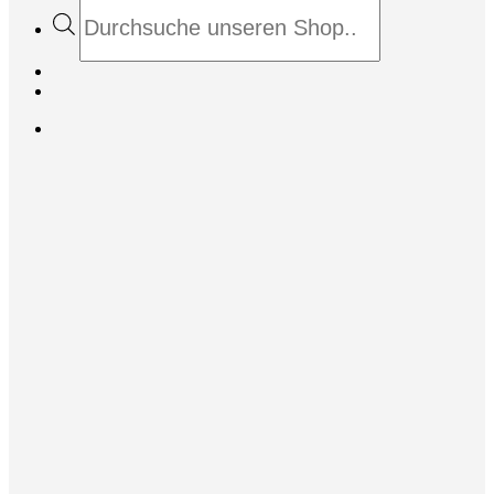
Products
search