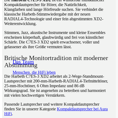
Kompaktlautsprecher für Hörer, die Natürlichkeit,
Klangfarben und lange Hörfreude suchen. Sie verbindet die
klassische Harbeth-Stimmwiedergabe mit der neuen
RADIAL4-Technologie und einer fein abgestimmten XD2-
Weiterentwicklung.
Stimmen, Jazz, akustische Instrumente und kleine Ensembles
erscheinen körperhaft, glaubwürdig und frei von künstlicher
Schärfe. Die C7ES-3 XD2 spielt erwachsener, voller und
gelassener als ihre Größe vermuten lässt.
Britische Monitortradition mit moderner
Das Team
Abstimmung
Menschen, die HiFi leben
Die Harbeth C7ES-3 XD2 arbeitet als 2-Wege-Standmount-
Lautsprecher mit 200-mm-Harbeth-RADIAL4-Tiefmitteltöner,
25-mm-Hochtöner, 6 Ohm Impedanz und 86 dB
Wirkungsgrad. Sie ist angenehm zu betreiben und harmoniert
mit vielen hochwertigen Verstärkern.
Passende Lautsprecher und weitere Kompaktlautsprecher
finden Sie in unserer Kategorie
Kompaktlautsprecher bei Aura
HiFi
.