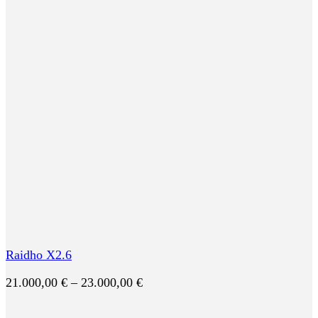
Raidho X2.6
Preisspanne:
21.000,00
€
–
23.000,00
€
21.000,00 €
bis