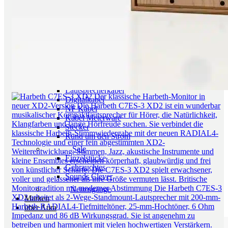
Radios
Multiroom Systeme
All in One Anlagen
portable Audio Player
Füße, Racks, Boards
Füße, Dämpfer, Spikes
Racks, Ständer, Boards
Raumakustik
Kabel + Strom
Lautsprecherkabel
Digitalkabel
NF Kabel
Kabel Meterware
Stecker
Rund um den Strom
Sale
Einzelstücke
Gebrauchtes
Sounds Clever
Neuzugänge
Marken
über Aura