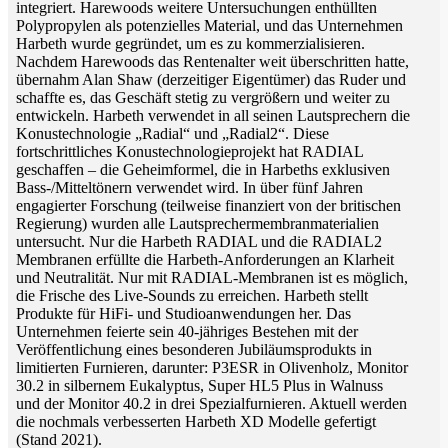
integriert. Harewoods weitere Untersuchungen enthüllten
Polypropylen als potenzielles Material, und das Unternehmen
Harbeth wurde gegründet, um es zu kommerzialisieren.
Nachdem Harewoods das Rentenalter weit überschritten hatte,
übernahm Alan Shaw (derzeitiger Eigentümer) das Ruder und
schaffte es, das Geschäft stetig zu vergrößern und weiter zu
entwickeln. Harbeth verwendet in all seinen Lautsprechern die
Konustechnologie „Radial“ und „Radial2“. Diese
fortschrittliches Konustechnologieprojekt hat RADIAL
geschaffen – die Geheimformel, die in Harbeths exklusiven
Bass-/Mitteltönern verwendet wird. In über fünf Jahren
engagierter Forschung (teilweise finanziert von der britischen
Regierung) wurden alle Lautsprechermembranmaterialien
untersucht. Nur die Harbeth RADIAL und die RADIAL2
Membranen erfüllte die Harbeth-Anforderungen an Klarheit
und Neutralität. Nur mit RADIAL-Membranen ist es möglich,
die Frische des Live-Sounds zu erreichen. Harbeth stellt
Produkte für HiFi- und Studioanwendungen her. Das
Unternehmen feierte sein 40-jähriges Bestehen mit der
Veröffentlichung eines besonderen Jubiläumsprodukts in
limitierten Furnieren, darunter: P3ESR ​​in Olivenholz, Monitor
30.2 in silbernem Eukalyptus, Super HL5 Plus in Walnuss
und der Monitor 40.2 in drei Spezialfurnieren. Aktuell werden
die nochmals verbesserten Harbeth XD Modelle gefertigt
(Stand 2021).