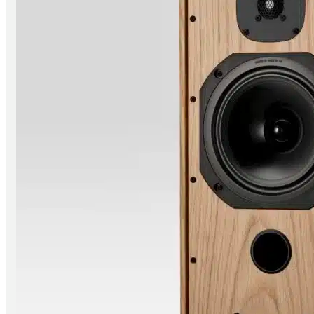
CD/ SACD Player
Wandler
Festplatten/ Server
Digital Zubehör
Verstärker
Vollverstärker
Vorverstärker
Endverstärker
Röhrenverstärker
Streaming Verstärker
Lautsprecher
Lautsprecher aktiv
Lautsprecher passiv
Netzwerk/Wifi Lautsprecher
Lautsprecherzubehör
Kopfhörer
In-Ear
Kopfhörer geschlossen
Kopfhörer offen
Kopfhörer kabellos
Kopfhörerverstärker
Kopfhörerständer
Radios & Multiroom