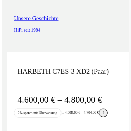
Unsere Geschichte
HiFi seit 1984
HARBETH C7ES-3 XD2 (Paar)
Preissp
4.600,00
€
–
4.800,00
€
4.600,0
→
4.508,00
€
–
4.704,00
€
2% sparen mit Überweisung
?
bis
4.800,0