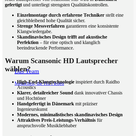
gefertigt
und unterliegt strengsten Qualitätskontrollen.
Einzelmontage durch erfahrene Techniker
stellt eine
gleichbleibend hohe Qualität sicher.
Strenge Messverfahren
garantieren eine konsistente
Klangwiedergabe.
Skandinavisches Design trifft auf akustische
Perfektion
– für eine optisch und klanglich
beeindruckende Performance.
Warum Scansonic HD Lautsprecher
wählen?
Das Team
High-End-Klangtechnologie
inspiriert durch Raidho
Menschen, die HiFi leben
Acoustics
Klarer, detailreicher Sound
dank innovativer Chassis
und Hochtöner
Handgefertigt in Dänemark
mit präziser
Ingenieurskunst
Modernes, minimalistisches skandinavisches Design
Attraktives Preis-Leistungs-Verhältnis
für
anspruchsvolle Musikliebhaber