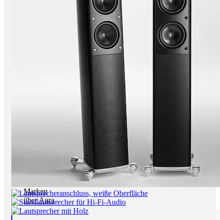
Radios
Multiroom Systeme
All in One Anlagen
portable Audio Player
Füße, Racks, Boards
Füße, Dämpfer, Spikes
Racks, Ständer, Boards
Raumakustik
Kabel + Strom
Lautsprecherkabel
Digitalkabel
NF Kabel
Kabel Meterware
Stecker
Rund um den Strom
Sale
Einzelstücke
Gebrauchtes
Sounds Clever
Neuzugänge
Marken
über Aura