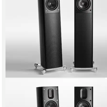
CD/ SACD Player
Wandler
Festplatten/ Server
Digital Zubehör
Verstärker
Vollverstärker
Vorverstärker
Endverstärker
Röhrenverstärker
Streaming Verstärker
Lautsprecher
Lautsprecher aktiv
Lautsprecher passiv
Netzwerk/Wifi Lautsprecher
Lautsprecherzubehör
Kopfhörer
In-Ear
Kopfhörer geschlossen
Kopfhörer offen
Kopfhörer kabellos
Kopfhörerverstärker
Kopfhörerständer
Radios & Multiroom