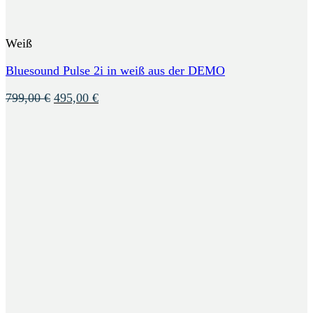
Weiß
Bluesound Pulse 2i in weiß aus der DEMO
Ursprünglicher
Aktueller
799,00
€
495,00
€
Preis
Preis
war:
ist:
799,00 €
495,00 €.