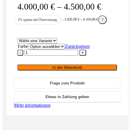
Preissp
4.000,00
€
–
4.500,00
€
4.000,0
→
3.920,00
€
–
4.410,00
€
2% sparen mit Überweisung
?
bis
4.500,0
Farbe
Zurücksetzen
Scansonic
MB2.5B
(Paar)
Menge
In den Warenkorb
Frage zum Produkt
Etwas in Zahlung geben
Mehr informationen