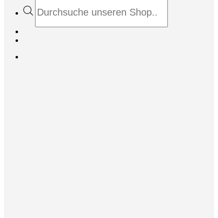
Products
search