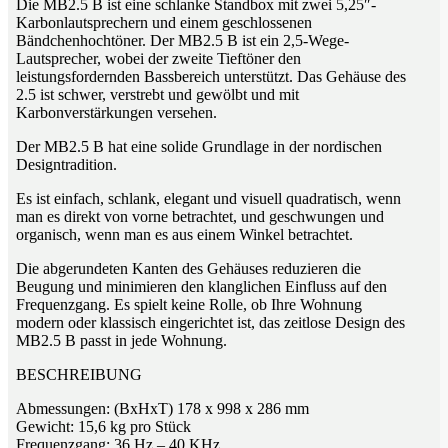
Die MB2.5 B ist eine schlanke Standbox mit zwei 5,25″-
Karbonlautsprechern und einem geschlossenen
Bändchenhochtöner. Der MB2.5 B ist ein 2,5-Wege-
Lautsprecher, wobei der zweite Tieftöner den
leistungsfordernden Bassbereich unterstützt. Das Gehäuse des
2.5 ist schwer, verstrebt und gewölbt und mit
Karbonverstärkungen versehen.
Der MB2.5 B hat eine solide Grundlage in der nordischen
Designtradition.
Es ist einfach, schlank, elegant und visuell quadratisch, wenn
man es direkt von vorne betrachtet, und geschwungen und
organisch, wenn man es aus einem Winkel betrachtet.
Die abgerundeten Kanten des Gehäuses reduzieren die
Beugung und minimieren den klanglichen Einfluss auf den
Frequenzgang. Es spielt keine Rolle, ob Ihre Wohnung
modern oder klassisch eingerichtet ist, das zeitlose Design des
MB2.5 B passt in jede Wohnung.
BESCHREIBUNG
Abmessungen: (BxHxT) 178 x 998 x 286 mm
Gewicht: 15,6 kg pro Stück
Frequenzgang: 36 Hz – 40 KHz