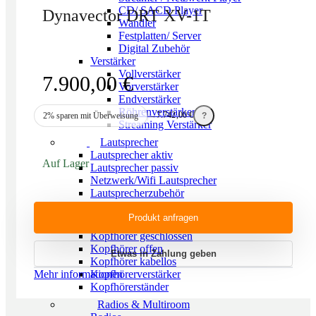
CD/ SACD Player
Dynavector DRT XV-1T
Wandler
Festplatten/ Server
Digital Zubehör
Verstärker
Vollverstärker
7.900,00
€
Vorverstärker
Endverstärker
Röhrenverstärker
→
7.742,00
€
2% sparen mit Überweisung
?
Streaming Verstärker
Lautsprecher
Lautsprecher aktiv
Auf Lager
Lautsprecher passiv
Netzwerk/Wifi Lautsprecher
Lautsprecherzubehör
Kopfhörer
Produkt anfragen
In-Ear
Kopfhörer geschlossen
Kopfhörer offen
Etwas in Zahlung geben
Kopfhörer kabellos
Mehr informationen
Kopfhörerverstärker
Kopfhörerständer
Radios & Multiroom