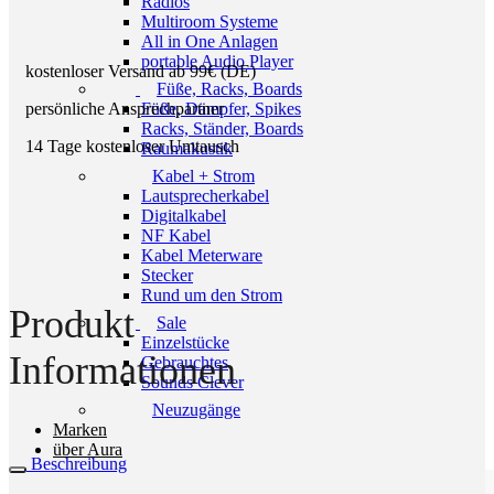
Radios
Multiroom Systeme
All in One Anlagen
portable Audio Player
kostenloser Versand ab 99€ (DE)
Füße, Racks, Boards
persönliche Ansprechpartner
Füße, Dämpfer, Spikes
Racks, Ständer, Boards
14 Tage kostenloser Umtausch
Raumakustik
Kabel + Strom
Lautsprecherkabel
Digitalkabel
NF Kabel
Kabel Meterware
Stecker
Rund um den Strom
Produkt
Sale
Einzelstücke
Informationen
Gebrauchtes
Sounds Clever
Neuzugänge
Marken
über Aura
Beschreibung