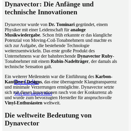
Dynavector: Die Anfänge und
technische Innovationen
Dynavector wurde von
Dr. Tominari
gegründet, einem
Physiker mit einer Leidenschaft für
analoge
Musikwiedergabe
. Schon früh erkannte er das klangliche
Potenzial von Moving-Coil-Tonabnehmern und machte es
sich zur Aufgabe, die bestehende Technologie
weiterzuentwickeln. Das erste große Produkt des
Unternehmens war der bahnbrechende
Dynavector Ruby
-
Tonabnehmer mit einem
Rubin-Nadelträger
, der damals als
technische Sensation galt.
Ein weiterer Meilenstein war die Einführung des
Karbon-
Der Laden
Kantilever-Designs
, das eine überragende Klangtransparenz
und minimale Verzerrungen ermöglichte. Dynavector setzte
sich mit diesen Innovationen rasch von der Konkurrenz ab
Was uns auszeichnet
und wurde zum bevorzugten Hersteller für anspruchsvolle
Vinyl-Enthusiasten
weltweit.
Die weltweite Bedeutung von
Dynavector