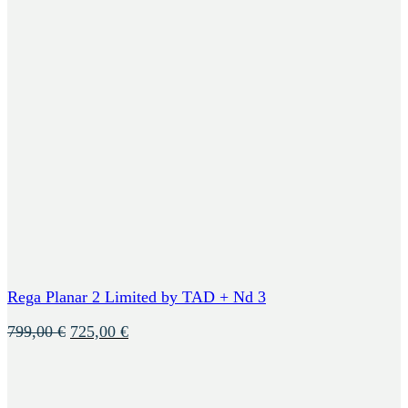
Rega Planar 2 Limited by TAD + Nd 3
Ursprünglicher
Aktueller
799,00
€
725,00
€
Preis
Preis
war:
ist:
799,00 €
725,00 €.