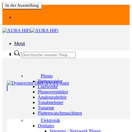
-9% Rabatt
In der Ausstellung
In der Ausstellung
In der Ausstellung
In der Ausstellung
In der Ausstellung
In der Ausstellung
Zum
Inhalt
springen
Menü
Products
KATEGORIEN
search
Phono
Plattenspieler
Laufwerke
Phonoverstärker
Analogzubehör
Tonabnehmer
Tonarme
Plattenwaschmaschinen
Elektronik
Digitales
Streamer / Netzwerk Player