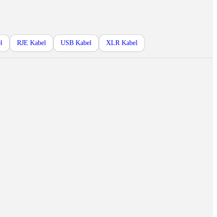
l
RJE Kabel
USB Kabel
XLR Kabel