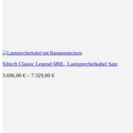
Siltech Classic Legend 680L, Lautsprecherkabel Satz
Preisspanne:
3.696,00
€
–
7.329,00
€
3.696,00 €
bis
7.329,00 €