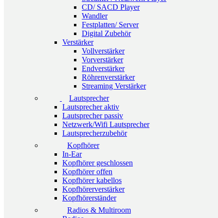
CD/ SACD Player
Wandler
Festplatten/ Server
Digital Zubehör
Verstärker
Vollverstärker
Vorverstärker
Endverstärker
Röhrenverstärker
Streaming Verstärker
Lautsprecher
Lautsprecher aktiv
Lautsprecher passiv
Netzwerk/Wifi Lautsprecher
Lautsprecherzubehör
Kopfhörer
In-Ear
Kopfhörer geschlossen
Kopfhörer offen
Kopfhörer kabellos
Kopfhörerverstärker
Kopfhörerständer
Radios & Multiroom