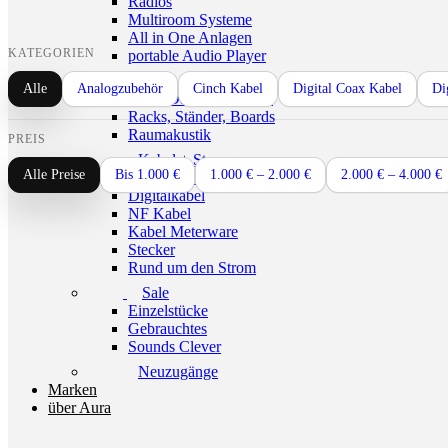
Radios
Multiroom Systeme
All in One Anlagen
KATEGORIEN
portable Audio Player
Füße, Racks, Boards
Alle
Analogzubehör
Cinch Kabel
Digital Coax Kabel
Di
Füße, Dämpfer, Spikes
Racks, Ständer, Boards
Raumakustik
PREIS
Kabel + Strom
Alle Preise
Bis 1.000 €
1.000 € – 2.000 €
2.000 € – 4.000 €
Lautsprecherkabel
Digitalkabel
NF Kabel
Kabel Meterware
Stecker
Rund um den Strom
Sale
Einzelstücke
Gebrauchtes
Sounds Clever
Neuzugänge
Marken
über Aura