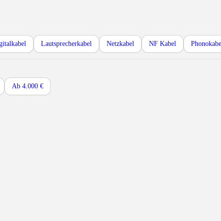
gitalkabel
Lautsprecherkabel
Netzkabel
NF Kabel
Phonokabe
Ab 4.000 €