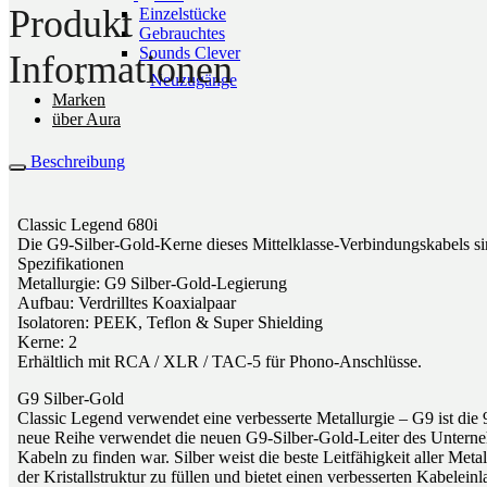
Produkt
Einzelstücke
Gebrauchtes
Sounds Clever
Informationen
Neuzugänge
Marken
über Aura
Beschreibung
Classic Legend 680i
Die G9-Silber-Gold-Kerne dieses Mittelklasse-Verbindungskabels sin
Spezifikationen
Metallurgie: G9 Silber-Gold-Legierung
Aufbau: Verdrilltes Koaxialpaar
Isolatoren: PEEK, Teflon & Super Shielding
Kerne: 2
Erhältlich mit RCA / XLR / TAC-5 für Phono-Anschlüsse.
G9 Silber-Gold
Classic Legend verwendet eine verbesserte Metallurgie – G9 ist die 
neue Reihe verwendet die neuen G9-Silber-Gold-Leiter des Unternehm
Kabeln zu finden war. Silber weist die beste Leitfähigkeit aller Met
der Kristallstruktur zu füllen und bietet einen verbesserten Kabelein