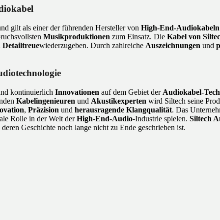
diokabel
nd gilt als einer der führenden Hersteller von
High-End-Audiokabeln
ruchsvollsten
Musikproduktionen
zum Einsatz. Die
Kabel von Silte
d
Detailtreue
wiederzugeben. Durch zahlreiche
Auszeichnungen
und
p
udiotechnologie
und kontinuierlich
Innovationen
auf dem Gebiet der
Audiokabel-Tech
enden
Kabelingenieuren
und
Akustikexperten
wird Siltech seine Prod
ovation
,
Präzision
und
herausragende Klangqualität
. Das Unternehm
ale Rolle in der Welt der
High-End-Audio
-Industrie spielen.
Siltech 
 deren Geschichte noch lange nicht zu Ende geschrieben ist.