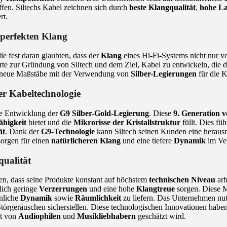
ffen. Siltechs Kabel zeichnen sich durch
beste Klangqualität
,
hohe La
rt.
 perfekten Klang
e fest daran glaubten, dass der
Klang
eines Hi-Fi-Systems nicht nur v
te zur Gründung von Siltech und dem Ziel, Kabel zu entwickeln, die 
ch neue Maßstäbe mit der Verwendung von
Silber-Legierungen
für die K
er Kabeltechnologie
die Entwicklung der
G9 Silber-Gold-Legierung
. Diese
9. Generation 
ähigkeit
bietet und die
Mikrorisse der Kristallstruktur
füllt. Dies fü
ät
. Dank der
G9-Technologie
kann Siltech seinen Kunden eine herau
sorgen für einen
natürlicheren Klang
und eine tiefere
Dynamik
im Ver
qualität
llen, dass seine Produkte konstant auf höchstem
technischen Niveau
arb
lich geringe
Verzerrungen
und eine hohe
Klangtreue
sorgen. Diese Ma
nliche
Dynamik
sowie
Räumlichkeit
zu liefern. Das Unternehmen nu
törgeräuschen sicherstellen. Diese technologischen Innovationen haben
it von
Audiophilen
und
Musikliebhabern
geschätzt wird.