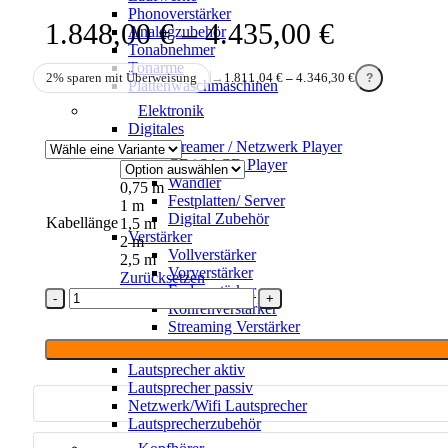
Phonoverstärker
Preisspan
1.848,00
€
–
4.435,00
€
Analogzubehör
Tonabnehmer
1.848,00
Tonarme
2% sparen mit Überweisung
→
1.811,04
€
–
4.346,30
€
?
Plattenwaschmaschinen
bis
Elektronik
4.435,00
Digitales
Streamer / Netzwerk Player
CD/ SACD Player
Wandler
0,75 m
Festplatten/ Server
1 m
Digital Zubehör
Kabellänge
1,5 m
Verstärker
2 m
Vollverstärker
2,5 m
Vorverstärker
Zurücksetzen
Endverstärker
Siltech
Röhrenverstärker
Classic
Streaming Verstärker
Legend
680i,
Lautsprecher
XLR
Lautsprecher aktiv
Kabel
Lautsprecher passiv
Satz
Netzwerk/Wifi Lautsprecher
Menge
Lautsprecherzubehör