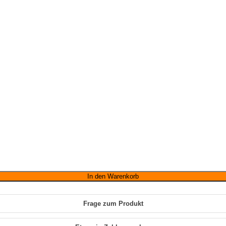
ne:
 €
 €
In den Warenkorb
Frage zum Produkt