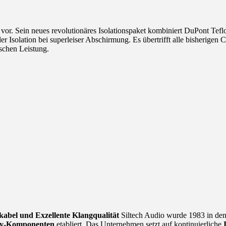
m vor. Sein neues revolutionäres Isolationspaket kombiniert DuPont T
 Isolation bei superleiser Abschirmung. Es übertrifft alle bisherigen 
ischen Leistung.
kabel und Exzellente Klangqualität
Siltech Audio wurde 1983 in den 
ity-Komponenten
etabliert. Das Unternehmen setzt auf kontinuierliche