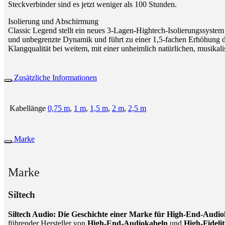
Steckverbinder sind es jetzt weniger als 100 Stunden.
Isolierung und Abschirmung
Classic Legend stellt ein neues 3-Lagen-Hightech-Isolierungssyste
und unbegrenzte Dynamik und führt zu einer 1,5-fachen Erhöhung der
Klangqualität bei weitem, mit einer unheimlich natürlichen, musikal
Zusätzliche Informationen
Kabellänge
0,75 m
,
1 m
,
1,5 m
,
2 m
,
2,5 m
Marke
Marke
Siltech
Siltech Audio: Die Geschichte einer Marke für High-End-Audio
führender Hersteller von
High-End-Audiokabeln
und
High-Fidel