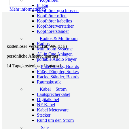
Kopfhörer
In-Ear
Mehr informationen
Kopfhörer geschlossen
Kopfhörer offen
Kopfhörer kabellos
Kopfhörerverstärker
Kopfhörerständer
Radios & Multiroom
Radios
kostenloser Versand ab 99€ (DE)
Multiroom Systeme
All in One Anlagen
persönliche Ansprechpartner
portable Audio Player
14 Tage kostenloser Umtausch
Füße, Racks, Boards
Füße, Dämpfer, Spikes
Racks, Ständer, Boards
Raumakustik
Kabel + Strom
Lautsprecherkabel
Digitalkabel
NF Kabel
Kabel Meterware
Stecker
Rund um den Strom
Sale