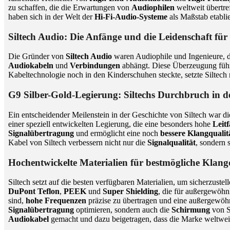
zu schaffen, die die Erwartungen von
Audiophilen
weltweit übertre
haben sich in der Welt der
Hi-Fi-Audio-Systeme
als Maßstab etablie
Siltech Audio: Die Anfänge und die Leidenschaft für
Die Gründer von
Siltech Audio
waren Audiophile und Ingenieure, di
Audiokabeln
und
Verbindungen
abhängt. Diese Überzeugung führ
Kabeltechnologie noch in den Kinderschuhen steckte, setzte Silte
G9 Silber-Gold-Legierung: Siltechs Durchbruch in d
Ein entscheidender Meilenstein in der Geschichte von Siltech war 
einer speziell entwickelten Legierung, die eine besonders hohe
Leitf
Signalübertragung
und ermöglicht eine noch
bessere Klangqualit
Kabel von Siltech verbessern nicht nur die
Signalqualität
, sondern 
Hochentwickelte Materialien für bestmögliche Klang
Siltech setzt auf die besten verfügbaren Materialien, um sicherzuste
DuPont Teflon
,
PEEK
und
Super Shielding
, die für außergewöhn
sind,
hohe Frequenzen
präzise zu übertragen und eine außergewöh
Signalübertragung
optimieren, sondern auch die
Schirmung
von S
Audiokabel
gemacht und dazu beigetragen, dass die Marke weltwe