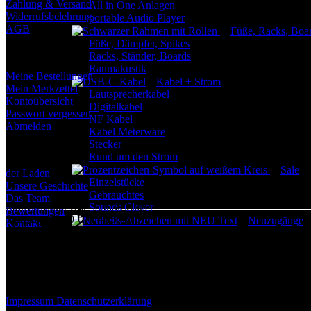
Zahlung & Versand
All in One Anlagen
Widerrufsbelehrung
portable Audio Player
AGB
Füße, Racks, Boa
Füße, Dämpfer, Spikes
Mein Konto
Racks, Ständer, Boards
Raumakustik
Meine Bestellungen
Kabel + Strom
Mein Merkzettel
Lautsprecherkabel
Kontoübersicht
Digitalkabel
Passwort vergessen
NF Kabel
Abmelden
Kabel Meterware
Stecker
Über Uns
Rund um den Strom
Sale
der Laden
Einzelstücke
Unsere Geschichte
Gebrauchtes
Das Team
Mo.-Fr. 10:00 Uhr – 18:30 Uhr
Sounds Clever
Bewertungen
Samstags 10:00 Uhr – 15:00 Uhr
Neuzugänge
Kontakt
Marken
+49 (0) 201 246 709 30
über Aura
Impressum
Datenschutzerklärung