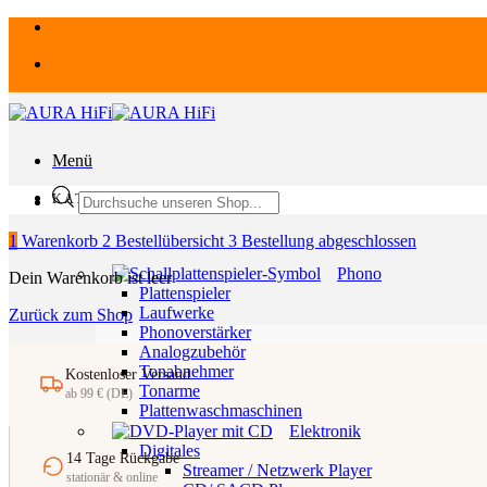
Zum
Inhalt
springen
Menü
Products
KATEGORIEN
search
1
Warenkorb
2
Bestellübersicht
3
Bestellung abgeschlossen
Phono
Dein Warenkorb ist leer
Plattenspieler
Laufwerke
Zurück zum Shop
Phonoverstärker
Analogzubehör
Tonabnehmer
Kostenloser Versand
Tonarme
ab 99 € (DE)
Plattenwaschmaschinen
Elektronik
Digitales
14 Tage Rückgabe
Streamer / Netzwerk Player
stationär & online