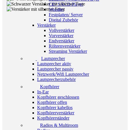
CD/ SACD Player
Wandler
Festplatten/ Server
Digital Zubehör
Verstärker
Vollverstärker
Vorverstärker
Endverstärker
Röhrenverstärker
Streaming Verstärker
Lautsprecher
Lautsprecher aktiv
Lautsprecher passiv
Netzwerk/Wifi Lautsprecher
Lautsprecherzubehör
Kopfhörer
In-Ear
Kopfhörer geschlossen
Kopfhörer offen
Kopfhörer kabellos
Kopfhörerverstärker
Kopfhörerständer
Radios & Multiroom