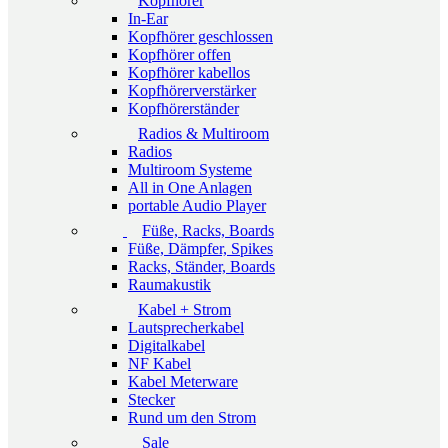
Kopfhörer
In-Ear
Kopfhörer geschlossen
Kopfhörer offen
Kopfhörer kabellos
Kopfhörerverstärker
Kopfhörerständer
Radios & Multiroom
Radios
Multiroom Systeme
All in One Anlagen
portable Audio Player
Füße, Racks, Boards
Füße, Dämpfer, Spikes
Racks, Ständer, Boards
Raumakustik
Kabel + Strom
Lautsprecherkabel
Digitalkabel
NF Kabel
Kabel Meterware
Stecker
Rund um den Strom
Sale