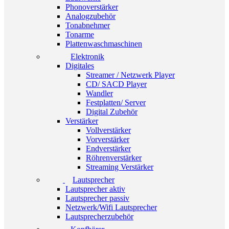
Phonoverstärker
Analogzubehör
Tonabnehmer
Tonarme
Plattenwaschmaschinen
Elektronik
Digitales
Streamer / Netzwerk Player
CD/ SACD Player
Wandler
Festplatten/ Server
Digital Zubehör
Verstärker
Vollverstärker
Vorverstärker
Endverstärker
Röhrenverstärker
Streaming Verstärker
Lautsprecher
Lautsprecher aktiv
Lautsprecher passiv
Netzwerk/Wifi Lautsprecher
Lautsprecherzubehör