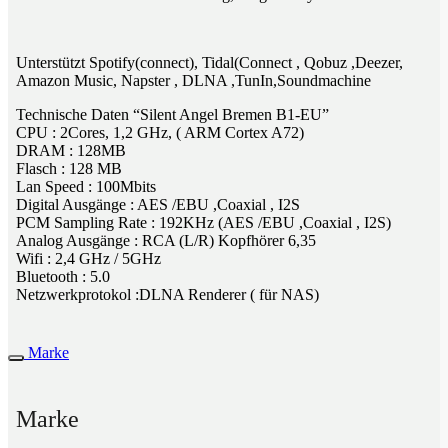
Unterstützt Spotify(connect), Tidal(Connect , Qobuz ,Deezer,
Amazon Music, Napster , DLNA ,TunIn,Soundmachine
Technische Daten “Silent Angel Bremen B1-EU”
CPU : 2Cores, 1,2 GHz, ( ARM Cortex A72)
DRAM : 128MB
Flasch : 128 MB
Lan Speed : 100Mbits
Digital Ausgänge : AES /EBU ,Coaxial , I2S
PCM Sampling Rate : 192KHz (AES /EBU ,Coaxial , I2S)
Analog Ausgänge : RCA (L/R) Kopfhörer 6,35
Wifi : 2,4 GHz / 5GHz
Bluetooth : 5.0
Netzwerkprotokol :DLNA Renderer ( für NAS)
Marke
Marke