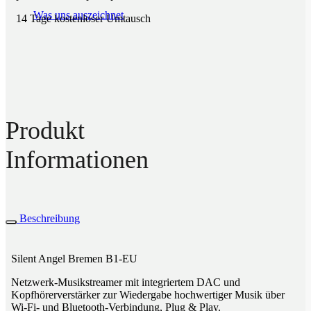
Was uns auszeichnet
14 Tage kostenloser Umtausch
Produkt
Informationen
Beschreibung
Silent Angel Bremen B1-EU
Netzwerk-Musikstreamer mit integriertem DAC und
Kopfhörerverstärker zur Wiedergabe hochwertiger Musik über
Wi-Fi- und Bluetooth-Verbindung, Plug & Play.