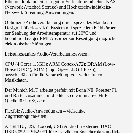
Ethernet funktioniert sehr gut in Verbindung mit einer NAS
(Network Attached Storage) und Hochgeschwindigkeits-
Netzwerk-Streaming-Anwendungen.
Optimierte Audioverarbeitung durch spezielles Mainboard-
Design. Lüfterloses Kühlsystem mit speziellem Kühlkörper
zur Senkung der Arbeitstemperatur auf 20°C und
hochdurchlässiger EMI-Absorber zur Beseitigung möglicher
elektronischer Störungen.
Leistungsstarkes Audio-Verarbeitungssystem:
CPU (4 Cores 1.5GHz ARM Cortex-A72); DRAM (Low-
Noise DDR4); ROM (High-Speed 32GB Flash),
ausschließlich für die Verarbeitung von verlustfreien
Musikdaten.
Der Munich M1T arbeitet perfekt mit Bonn N8, Forester F1
und Bastei zusammen und bildet so die ultimative Hi-Fi
Quelle für Ihr System.
Flexible Audio-Anwendungen – vielseitige
Zugriffsmöglichkeiten:
AES/EBU, I2S, Koaxial; USB Audio für externen DAC
USB3.0*2, USB2.0*1 für zusätzlichen Speicherplatz und M-