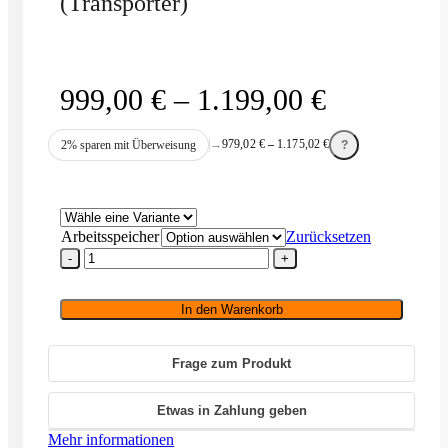
(Transporter)
Preisspan
999,00
€
–
1.199,00
€
999,00 €
→
979,02
€
–
1.175,02
€
2% sparen mit Überweisung
?
bis
1.199,00 
Arbeitsspeicher
Zurücksetzen
Silent
Angel
Munich
M1T
In den Warenkorb
(Transporter)
Menge
Frage zum Produkt
Etwas in Zahlung geben
Mehr informationen