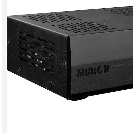
CD/ SACD Player
Wandler
Festplatten/ Server
Digital Zubehör
Verstärker
Vollverstärker
Vorverstärker
Endverstärker
Röhrenverstärker
Streaming Verstärker
Lautsprecher
Lautsprecher aktiv
Lautsprecher passiv
Netzwerk/Wifi Lautsprecher
Lautsprecherzubehör
Kopfhörer
In-Ear
Kopfhörer geschlossen
Kopfhörer offen
Kopfhörer kabellos
Kopfhörerverstärker
Kopfhörerständer
Radios & Multiroom