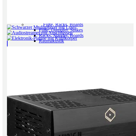
Radios
Multiroom Systeme
All in One Anlagen
portable Audio Player
Füße, Racks, Boards
Füße, Dämpfer, Spikes
Racks, Ständer, Boards
Raumakustik
Kabel + Strom
Lautsprecherkabel
Digitalkabel
NF Kabel
Kabel Meterware
Stecker
Rund um den Strom
Sale
Einzelstücke
Gebrauchtes
Sounds Clever
Neuzugänge
Marken
über Aura