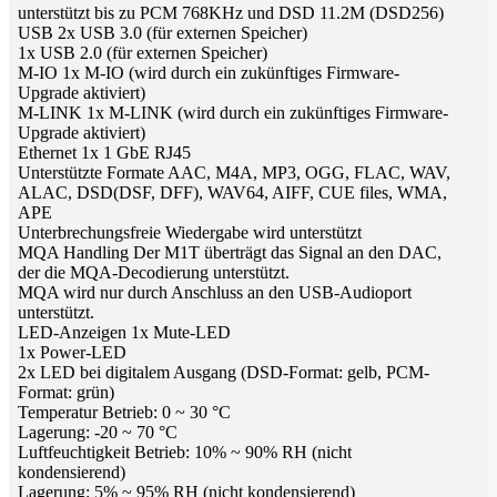
unterstützt bis zu PCM 768KHz und DSD 11.2M (DSD256)
USB 2x USB 3.0 (für externen Speicher)
1x USB 2.0 (für externen Speicher)
M-IO 1x M-IO (wird durch ein zukünftiges Firmware-
Upgrade aktiviert)
M-LINK 1x M-LINK (wird durch ein zukünftiges Firmware-
Upgrade aktiviert)
Ethernet 1x 1 GbE RJ45
Unterstützte Formate AAC, M4A, MP3, OGG, FLAC, WAV,
ALAC, DSD(DSF, DFF), WAV64, AIFF, CUE files, WMA,
APE
Unterbrechungsfreie Wiedergabe wird unterstützt
MQA Handling Der M1T überträgt das Signal an den DAC,
der die MQA-Decodierung unterstützt.
MQA wird nur durch Anschluss an den USB-Audioport
unterstützt.
LED-Anzeigen 1x Mute-LED
1x Power-LED
2x LED bei digitalem Ausgang (DSD-Format: gelb, PCM-
Format: grün)
Temperatur Betrieb: 0 ~ 30 °C
Lagerung: -20 ~ 70 °C
Luftfeuchtigkeit Betrieb: 10% ~ 90% RH (nicht
kondensierend)
Lagerung: 5% ~ 95% RH (nicht kondensierend)