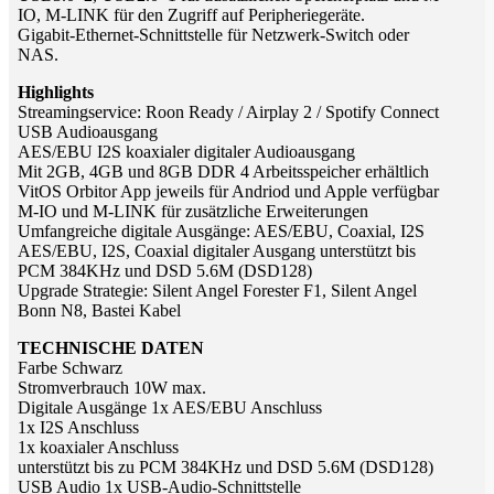
IO, M-LINK für den Zugriff auf Peripheriegeräte.
Gigabit-Ethernet-Schnittstelle für Netzwerk-Switch oder
NAS.
Highlights
Streamingservice: Roon Ready / Airplay 2 / Spotify Connect
USB Audioausgang
AES/EBU I2S koaxialer digitaler Audioausgang
Mit 2GB, 4GB und 8GB DDR 4 Arbeitsspeicher erhältlich
VitOS Orbitor App jeweils für Andriod und Apple verfügbar
M-IO und M-LINK für zusätzliche Erweiterungen
Umfangreiche digitale Ausgänge: AES/EBU, Coaxial, I2S
AES/EBU, I2S, Coaxial digitaler Ausgang unterstützt bis
PCM 384KHz und DSD 5.6M (DSD128)
Upgrade Strategie: Silent Angel Forester F1, Silent Angel
Bonn N8, Bastei Kabel
TECHNISCHE DATEN
Farbe Schwarz
Stromverbrauch 10W max.
Digitale Ausgänge 1x AES/EBU Anschluss
1x I2S Anschluss
1x koaxialer Anschluss
unterstützt bis zu PCM 384KHz und DSD 5.6M (DSD128)
USB Audio 1x USB-Audio-Schnittstelle