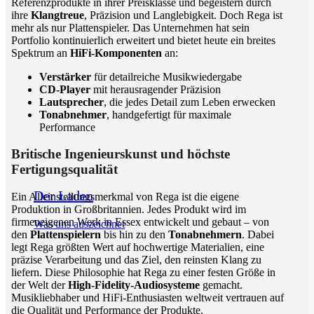
Referenzprodukte in ihrer Preisklasse und begeistern durch
ihre
Klangtreue
, Präzision und Langlebigkeit. Doch Rega ist
mehr als nur Plattenspieler. Das Unternehmen hat sein
Portfolio kontinuierlich erweitert und bietet heute ein breites
Spektrum an
HiFi-Komponenten
an:
Verstärker
für detailreiche Musikwiedergabe
CD-Player
mit herausragender Präzision
Lautsprecher
, die jedes Detail zum Leben erwecken
Tonabnehmer
, handgefertigt für maximale
Performance
Britische Ingenieurskunst und höchste
Fertigungsqualität
Der Laden
Ein Alleinstellungsmerkmal von Rega ist die eigene
Produktion in Großbritannien. Jedes Produkt wird im
firmeneigenen Werk in Essex entwickelt und gebaut – von
Was uns auszeichnet
den
Plattenspielern
bis hin zu den
Tonabnehmern
. Dabei
legt Rega größten Wert auf hochwertige Materialien, eine
präzise Verarbeitung und das Ziel, den reinsten Klang zu
liefern. Diese Philosophie hat Rega zu einer festen Größe in
der Welt der
High-Fidelity-Audiosysteme
gemacht.
Musikliebhaber und HiFi-Enthusiasten weltweit vertrauen auf
die Qualität und Performance der Produkte.