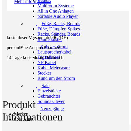
Radios
Mehr informationen
Multiroom Systeme
All in One Anlagen
portable Audio Player
Füße, Racks, Boards
Füße, Dämpfer, Spikes
Racks, Ständer, Boards
kostenloser Versand ab 99€ (DE)
Raumakustik
Kabel + Strom
persönliche Ansprechpartner
Lautsprecherkabel
Digitalkabel
14 Tage kostenloser Umtausch
NF Kabel
Kabel Meterware
Stecker
Rund um den Strom
Sale
Einzelstücke
Gebrauchtes
Produkt
Sounds Clever
Neuzugänge
Informationen
Marken
über Aura