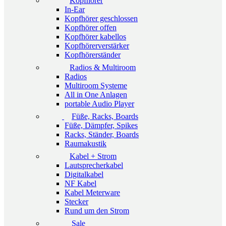
Kopfhörer
In-Ear
Kopfhörer geschlossen
Kopfhörer offen
Kopfhörer kabellos
Kopfhörerverstärker
Kopfhörerständer
Radios & Multiroom
Radios
Multiroom Systeme
All in One Anlagen
portable Audio Player
Füße, Racks, Boards
Füße, Dämpfer, Spikes
Racks, Ständer, Boards
Raumakustik
Kabel + Strom
Lautsprecherkabel
Digitalkabel
NF Kabel
Kabel Meterware
Stecker
Rund um den Strom
Sale