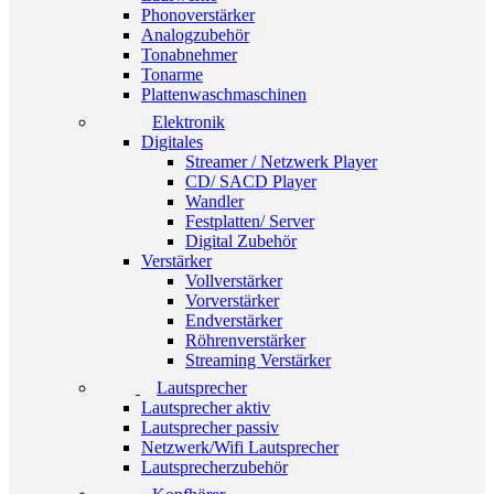
Phonoverstärker
Analogzubehör
Tonabnehmer
Tonarme
Plattenwaschmaschinen
Elektronik
Digitales
Streamer / Netzwerk Player
CD/ SACD Player
Wandler
Festplatten/ Server
Digital Zubehör
Verstärker
Vollverstärker
Vorverstärker
Endverstärker
Röhrenverstärker
Streaming Verstärker
Lautsprecher
Lautsprecher aktiv
Lautsprecher passiv
Netzwerk/Wifi Lautsprecher
Lautsprecherzubehör