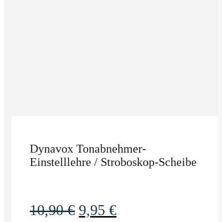
Dynavox Tonabnehmer-
Einstelllehre / Stroboskop-Scheibe
Ursprünglicher
Aktueller
10,90
€
9,95
€