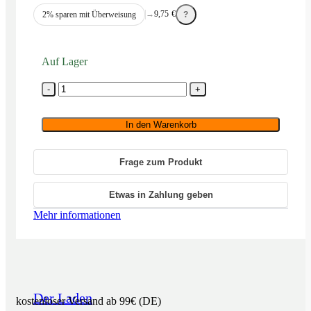
Preis
Preis
→
9,75
€
2% sparen mit Überweisung
?
war:
ist:
10,90 €
9,95 €.
Auf Lager
Dynavox
Tonabnehmer-
Einstelllehre
/
In den Warenkorb
Stroboskop-
Scheibe
Menge
Frage zum Produkt
Etwas in Zahlung geben
Mehr informationen
Der Laden
kostenloser Versand ab 99€ (DE)