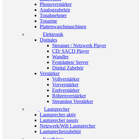
Phonoverstärker
Analogzubehör
Tonabnehmer
Tonarme
Plattenwaschmaschinen
Elektronik
Digitales
Streamer / Netzwerk Player
CD/ SACD Player
Wandler
Festplatten/ Server
Digital Zubehör
Verstärker
Vollverstärker
Vorverstärker
Endverstärker
Röhrenverstärker
Streaming Verstärker
Lautsprecher
Lautsprecher aktiv
Lautsprecher passiv
Netzwerk/Wifi Lautsprecher
Lautsprecherzubehör