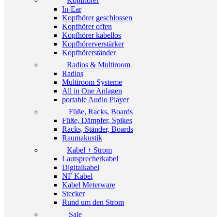
Kopfhörer
In-Ear
Kopfhörer geschlossen
Kopfhörer offen
Kopfhörer kabellos
Kopfhörerverstärker
Kopfhörerständer
Radios & Multiroom
Radios
Multiroom Systeme
All in One Anlagen
portable Audio Player
Füße, Racks, Boards
Füße, Dämpfer, Spikes
Racks, Ständer, Boards
Raumakustik
Kabel + Strom
Lautsprecherkabel
Digitalkabel
NF Kabel
Kabel Meterware
Stecker
Rund um den Strom
Sale