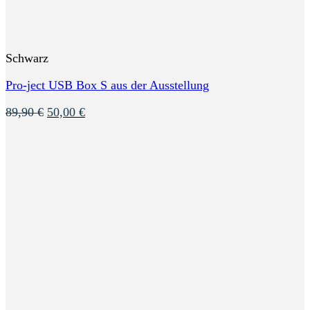
Schwarz
Pro-ject USB Box S aus der Ausstellung
Ursprünglicher
Aktueller
89,90
€
50,00
€
Preis
Preis
war:
ist:
89,90 €
50,00 €.