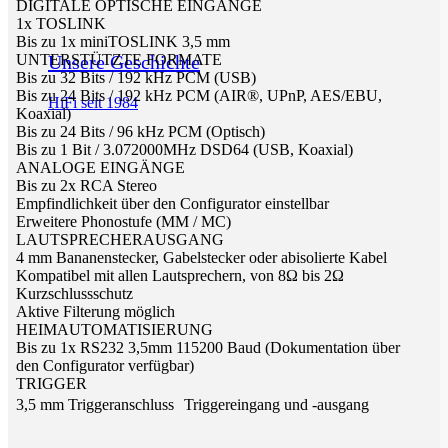
DIGITALE OPTISCHE EINGÄNGE
1x TOSLINK
Bis zu 1x miniTOSLINK 3,5 mm
Unsere Geschichte
UNTERSTÜTZTE FORMATE
Bis zu 32 Bits / 192 kHz PCM (USB)
Bis zu 24 Bits / 192 kHz PCM (AIR®, UPnP, AES/EBU,
HiFi seit 1984
Koaxial)
Bis zu 24 Bits / 96 kHz PCM (Optisch)
Bis zu 1 Bit / 3.072000MHz DSD64 (USB, Koaxial)
ANALOGE EINGÄNGE
Bis zu 2x RCA Stereo
Empfindlichkeit über den Configurator einstellbar
Erweitere Phonostufe (MM / MC)
LAUTSPRECHERAUSGANG
4 mm Bananenstecker, Gabelstecker oder abisolierte Kabel
Kompatibel mit allen Lautsprechern, von 8Ω bis 2Ω
Kurzschlussschutz
Aktive Filterung möglich
HEIMAUTOMATISIERUNG
Bis zu 1x RS232 3,5mm 115200 Baud (Dokumentation über
den Configurator verfügbar)
TRIGGER
3,5 mm Triggeranschluss Triggereingang und -ausgang