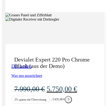
Devialet Expert 220 Pro Chrome
Black (aus der Demo)
Der Laden
Was uns auszeichnet
Ursprünglicher
Aktueller
7.990,00
€
5.750,00
€
Preis
Preis
→
5.635,00
€
2% sparen mit Überweisung
?
war:
ist: