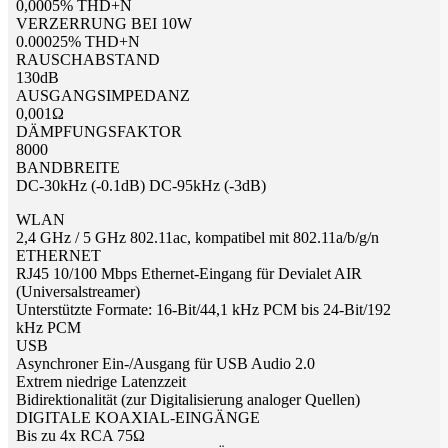
0,0005% THD+N
VERZERRUNG BEI 10W
0.00025% THD+N
RAUSCHABSTAND
130dB
AUSGANGSIMPEDANZ
0,001Ω
DÄMPFUNGSFAKTOR
8000
BANDBREITE
DC-30kHz (-0.1dB) DC-95kHz (-3dB)
WLAN
2,4 GHz / 5 GHz 802.11ac, kompatibel mit 802.11a/b/g/n
ETHERNET
RJ45 10/100 Mbps Ethernet-Eingang für Devialet AIR
(Universalstreamer)
Unterstützte Formate: 16-Bit/44,1 kHz PCM bis 24-Bit/192
kHz PCM
USB
Asynchroner Ein-/Ausgang für USB Audio 2.0
Extrem niedrige Latenzzeit
Bidirektionalität (zur Digitalisierung analoger Quellen)
DIGITALE KOAXIAL-EINGÄNGE
Bis zu 4x RCA 75Ω