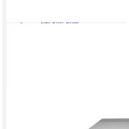
Radios
Multiroom Systeme
All in One Anlagen
portable Audio Player
Füße, Racks, Boards
Füße, Dämpfer, Spikes
Racks, Ständer, Boards
Raumakustik
Kabel + Strom
Lautsprecherkabel
Digitalkabel
NF Kabel
Kabel Meterware
Stecker
Rund um den Strom
Sale
Einzelstücke
Gebrauchtes
Sounds Clever
Neuzugänge
Marken
über Aura