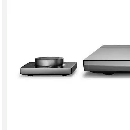
CD/ SACD Player
Wandler
Festplatten/ Server
Digital Zubehör
Verstärker
Vollverstärker
Vorverstärker
Endverstärker
Röhrenverstärker
Streaming Verstärker
Lautsprecher
Lautsprecher aktiv
Lautsprecher passiv
Netzwerk/Wifi Lautsprecher
Lautsprecherzubehör
Kopfhörer
In-Ear
Kopfhörer geschlossen
Kopfhörer offen
Kopfhörer kabellos
Kopfhörerverstärker
Kopfhörerständer
Radios & Multiroom