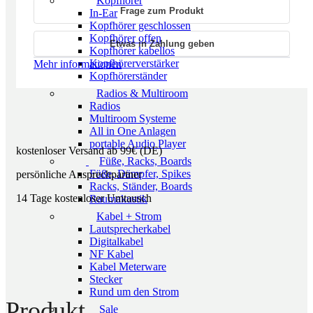
Kopfhörer
Frage zum Produkt
In-Ear
Kopfhörer geschlossen
Kopfhörer offen
Etwas in Zahlung geben
Kopfhörer kabellos
Kopfhörerverstärker
Mehr informationen
Kopfhörerständer
Radios & Multiroom
Radios
Multiroom Systeme
All in One Anlagen
portable Audio Player
kostenloser Versand ab 99€ (DE)
Füße, Racks, Boards
Füße, Dämpfer, Spikes
persönliche Ansprechpartner
Racks, Ständer, Boards
14 Tage kostenloser Umtausch
Raumakustik
Kabel + Strom
Lautsprecherkabel
Digitalkabel
NF Kabel
Kabel Meterware
Stecker
Rund um den Strom
Produkt
Sale