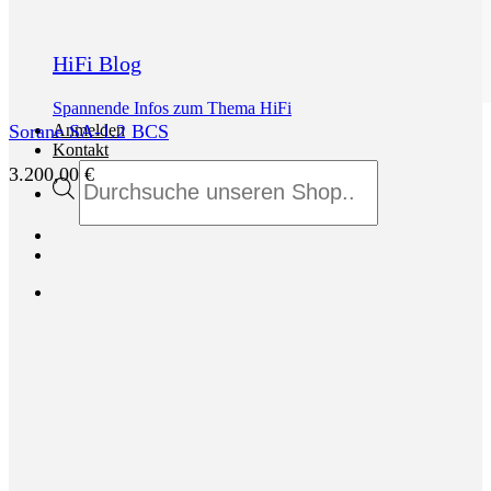
HiFi Blog
Spannende Infos zum Thema HiFi
Anmelden
Sorane SA-1.2 BCS
Kontakt
Products
3.200,00
€
search