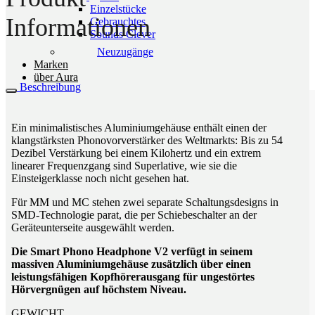
Einzelstücke
Informationen
Gebrauchtes
Sounds Clever
Neuzugänge
Marken
über Aura
Beschreibung
Ein minimalistisches Aluminiumgehäuse enthält einen der
klangstärksten Phonovorverstärker des Weltmarkts: Bis zu 54
Dezibel Verstärkung bei einem Kilohertz und ein extrem
linearer Frequenzgang sind Superlative, wie sie die
Einsteigerklasse noch nicht gesehen hat.
Für MM und MC stehen zwei separate Schaltungsdesigns in
SMD-Technologie parat, die per Schiebeschalter an der
Geräteunterseite ausgewählt werden.
Die Smart Phono Headphone V2 verfügt in seinem
massiven Aluminiumgehäuse zusätzlich über einen
leistungsfähigen Kopfhörerausgang für ungestörtes
Hörvergnügen auf höchstem Niveau.
GEWICHT