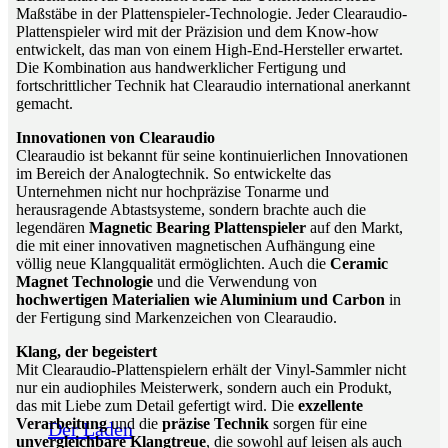
Maßstäbe in der Plattenspieler-Technologie. Jeder Clearaudio-
Plattenspieler wird mit der Präzision und dem Know-how
entwickelt, das man von einem High-End-Hersteller erwartet.
Die Kombination aus handwerklicher Fertigung und
fortschrittlicher Technik hat Clearaudio international anerkannt
gemacht.
Innovationen von Clearaudio
Clearaudio ist bekannt für seine kontinuierlichen Innovationen
im Bereich der Analogtechnik. So entwickelte das
Unternehmen nicht nur hochpräzise Tonarme und
herausragende Abtastsysteme, sondern brachte auch die
legendären
Magnetic Bearing Plattenspieler
auf den Markt,
die mit einer innovativen magnetischen Aufhängung eine
völlig neue Klangqualität ermöglichten. Auch die
Ceramic
Magnet Technologie
und die Verwendung von
hochwertigen Materialien wie Aluminium und Carbon
in
der Fertigung sind Markenzeichen von Clearaudio.
Klang, der begeistert
Mit Clearaudio-Plattenspielern erhält der Vinyl-Sammler nicht
nur ein audiophiles Meisterwerk, sondern auch ein Produkt,
das mit Liebe zum Detail gefertigt wird. Die
exzellente
Verarbeitung
und die
präzise Technik
sorgen für eine
Der Laden
unvergleichbare Klangtreue
, die sowohl auf leisen als auch