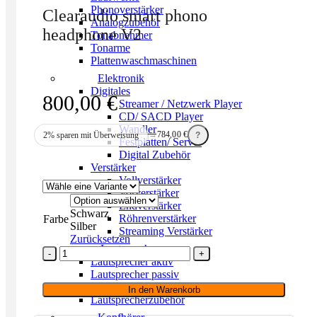
Phonoverstärker
Clearaudio smart phono
Analogzubehör
headphone V2
Tonabnehmer
Tonarme
Plattenwaschmaschinen
Elektronik
Digitales
800,00
€
Streamer / Netzwerk Player
CD/ SACD Player
Wandler
→
784,00
€
2% sparen mit Überweisung
?
Festplatten/ Server
Digital Zubehör
Verstärker
Vollverstärker
Vorverstärker
Endverstärker
Schwarz
Röhrenverstärker
Farbe
Silber
Streaming Verstärker
Zurücksetzen
Lautsprecher
Clearaudio
Lautsprecher aktiv
smart
Lautsprecher passiv
phono
Netzwerk/Wifi Lautsprecher
headphone
In den Warenkorb
Lautsprecherzubehör
V2
Menge