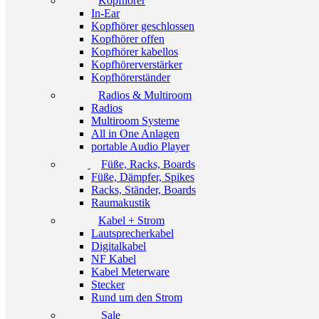
Kopfhörer
In-Ear
Kopfhörer geschlossen
Kopfhörer offen
Kopfhörer kabellos
Kopfhörerverstärker
Kopfhörerständer
Radios & Multiroom
Radios
Multiroom Systeme
All in One Anlagen
portable Audio Player
Füße, Racks, Boards
Füße, Dämpfer, Spikes
Racks, Ständer, Boards
Raumakustik
Kabel + Strom
Lautsprecherkabel
Digitalkabel
NF Kabel
Kabel Meterware
Stecker
Rund um den Strom
Sale