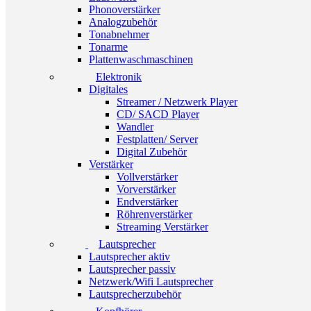
Phonoverstärker
Analogzubehör
Tonabnehmer
Tonarme
Plattenwaschmaschinen
Elektronik
Digitales
Streamer / Netzwerk Player
CD/ SACD Player
Wandler
Festplatten/ Server
Digital Zubehör
Verstärker
Vollverstärker
Vorverstärker
Endverstärker
Röhrenverstärker
Streaming Verstärker
Lautsprecher
Lautsprecher aktiv
Lautsprecher passiv
Netzwerk/Wifi Lautsprecher
Lautsprecherzubehör