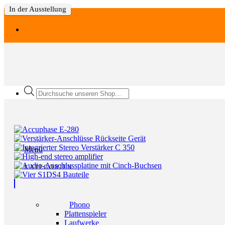
In der Ausstellung
Zum
Inhalt
springen
Products
search
Menü
KATEGORIEN
Phono
Plattenspieler
Laufwerke