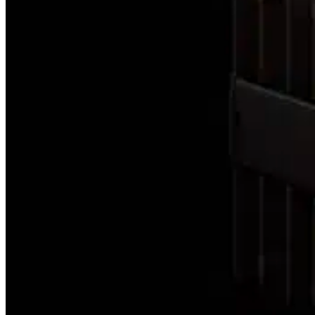
CD/ SACD Player
Wandler
Festplatten/ Server
Digital Zubehör
Verstärker
Vollverstärker
Vorverstärker
Endverstärker
Röhrenverstärker
Streaming Verstärker
Lautsprecher
Lautsprecher aktiv
Lautsprecher passiv
Netzwerk/Wifi Lautsprecher
Lautsprecherzubehör
Kopfhörer
In-Ear
Kopfhörer geschlossen
Kopfhörer offen
Kopfhörer kabellos
Kopfhörerverstärker
Kopfhörerständer
Radios & Multiroom