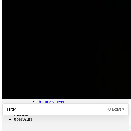
Radios
Multiroom Systeme
All in One Anlagen
portable Audio Player
Füße, Racks, Boards
Füße, Dämpfer, Spikes
Racks, Ständer, Boards
Raumakustik
Kabel + Strom
Lautsprecherkabel
Digitalkabel
NF Kabel
Kabel Meterware
Stecker
Rund um den Strom
Sale
Einzelstücke
Gebrauchtes
Sounds Clever
Neuzugänge
Filter
(0 aktiv)
▾
Marken
über Aura