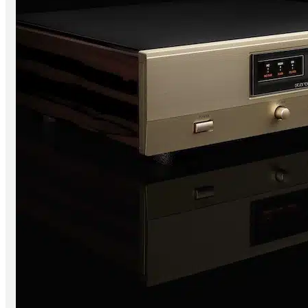
CD/ SACD Player
Wandler
Festplatten/ Server
Digital Zubehör
Verstärker
Vollverstärker
Vorverstärker
Endverstärker
Röhrenverstärker
Streaming Verstärker
Lautsprecher
Lautsprecher aktiv
Lautsprecher passiv
Netzwerk/Wifi Lautsprecher
Lautsprecherzubehör
Kopfhörer
In-Ear
Kopfhörer geschlossen
Kopfhörer offen
Kopfhörer kabellos
Kopfhörerverstärker
Kopfhörerständer
Radios & Multiroom