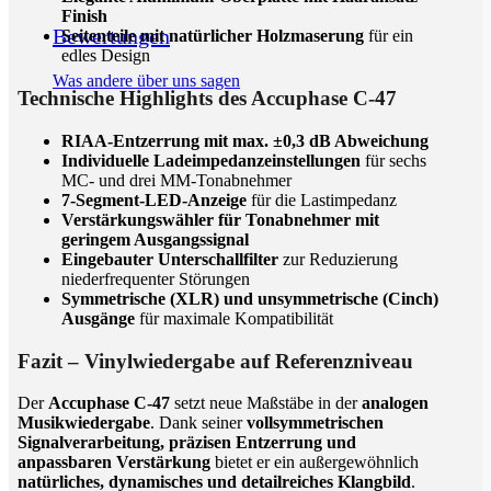
Finish
Bewertungen
Seitenteile mit natürlicher Holzmaserung
für ein
edles Design
Was andere über uns sagen
Technische Highlights des Accuphase C-47
RIAA-Entzerrung mit max. ±0,3 dB Abweichung
Individuelle Ladeimpedanzeinstellungen
für sechs
MC- und drei MM-Tonabnehmer
7-Segment-LED-Anzeige
für die Lastimpedanz
Verstärkungswähler für Tonabnehmer mit
geringem Ausgangssignal
Eingebauter Unterschallfilter
zur Reduzierung
niederfrequenter Störungen
Symmetrische (XLR) und unsymmetrische (Cinch)
Ausgänge
für maximale Kompatibilität
Fazit – Vinylwiedergabe auf Referenzniveau
Der
Accuphase C-47
setzt neue Maßstäbe in der
analogen
Musikwiedergabe
. Dank seiner
vollsymmetrischen
Signalverarbeitung, präzisen Entzerrung und
anpassbaren Verstärkung
bietet er ein außergewöhnlich
natürliches, dynamisches und detailreiches Klangbild
.