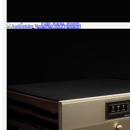
Radios
Multiroom Systeme
All in One Anlagen
portable Audio Player
Füße, Racks, Boards
Füße, Dämpfer, Spikes
Racks, Ständer, Boards
Raumakustik
Kabel + Strom
Lautsprecherkabel
Digitalkabel
NF Kabel
Kabel Meterware
Stecker
Rund um den Strom
Sale
Einzelstücke
Gebrauchtes
Sounds Clever
Neuzugänge
Marken
über Aura