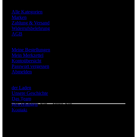
Shop Informationen
Alle Kategorien
Marken
Zahlung & Versand
Widerrufsbelehrung
AGB
Mein Konto
Meine Bestellungen
Mein Merkzettel
Kontoübersicht
Passwort vergessen
Abmelden
Über Uns
der Laden
Unsere Geschichte
Das Team
Mo.-Fr. 10:00 Uhr – 18:30 Uhr
Bewertungen
Samstags 10:00 Uhr – 15:00 Uhr
Kontakt
+49 (0) 201 246 709 30
Webdesign & Entwicklung: