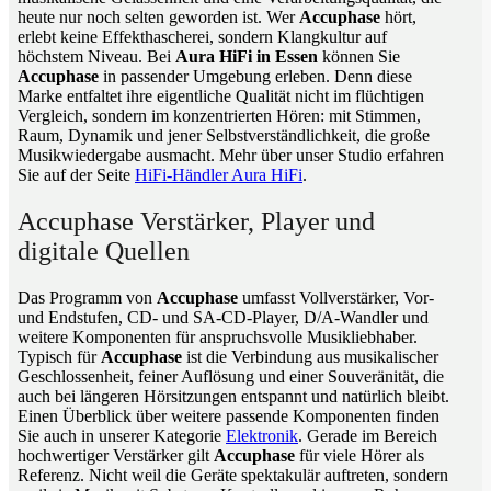
heute nur noch selten geworden ist. Wer
Accuphase
hört,
erlebt keine Effekthascherei, sondern Klangkultur auf
höchstem Niveau. Bei
Aura HiFi in Essen
können Sie
Accuphase
in passender Umgebung erleben. Denn diese
Marke entfaltet ihre eigentliche Qualität nicht im flüchtigen
Vergleich, sondern im konzentrierten Hören: mit Stimmen,
Raum, Dynamik und jener Selbstverständlichkeit, die große
Musikwiedergabe ausmacht. Mehr über unser Studio erfahren
Sie auf der Seite
HiFi-Händler Aura HiFi
.
Accuphase Verstärker, Player und
digitale Quellen
Das Programm von
Accuphase
umfasst Vollverstärker, Vor-
und Endstufen, CD- und SA-CD-Player, D/A-Wandler und
weitere Komponenten für anspruchsvolle Musikliebhaber.
Typisch für
Accuphase
ist die Verbindung aus musikalischer
Geschlossenheit, feiner Auflösung und einer Souveränität, die
auch bei längeren Hörsitzungen entspannt und natürlich bleibt.
Einen Überblick über weitere passende Komponenten finden
Sie auch in unserer Kategorie
Elektronik
. Gerade im Bereich
hochwertiger Verstärker gilt
Accuphase
für viele Hörer als
Referenz. Nicht weil die Geräte spektakulär auftreten, sondern