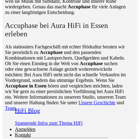
weil sie Musik mit Substanz, Kontrolle und innerer Ruhe
wiedergeben. Genau das macht
Accuphase
für viele Anlagen
zu einer langfristigen Entscheidung.
Accuphase bei Aura HiFi in Essen
erleben
Als stationäres Fachgeschäft mit echter Hörkultur beraten wir
Sie persönlich zu
Accuphase
und den passenden
Kombinationen mit Lautsprechern, Quellgeräten und Kabeln.
Ob Sie einen Einstieg in die Welt von
Accuphase
suchen
oder eine gewachsene Anlage gezielt weiterentwickeln
möchten: Bei Aura HiFi steht nicht das schnelle Verkaufen im
Vordergrund, sondern das stimmige Ergebnis. Wenn Sie
Accuphase in Essen
hören und vergleichen möchten, laden
wir Sie gern zu einer persönlichen Vorführung bei Aura HiFi
ein. Weitere Informationen zu unserem Studio, unserem Team
und unserer Haltung finden Sie unter
Unsere Geschichte
und
Team
.
HiFi Blog
Spannende Infos zum Thema HiFi
Anmelden
Kontakt