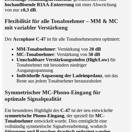
hochauflösende RIAA-Entzerrung
mit einer Abweichung
von nur
±0,3 dB
.
Flexibilität für alle Tonabnehmer – MM & MC
mit variabler Verstärkung
Der
Accuphase C-47
ist für alle Tonabnehmerarten optimiert:
MM-Tonabnehmer
: Verstärkung von
20 dB
MC-Tonabnehmer
: Verstärkung von
50 dB
Umschaltbare Verstärkungsstufen (High/Low)
für
Tonabnehmer mit besonders niedriger
Ausgangsspannung
Individuelle Anpassung der Ladeimpedanz
, um das
Beste aus jedem Tonabnehmer herauszuholen
Symmetrischer MC-Phono-Eingang für
optimale Signalqualität
Ein besonderes Highlight des
C-47
ist der neu entwickelte
symmetrische Phono-Eingang
, der speziell für
MC-
Tonabnehmer
entwickelt wurde. Dies ermöglicht eine
vollständig symmetrische Signalverarbeitung, wodurch
Störungen und Rauschen drastisch reduziert werden
.