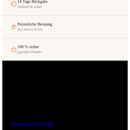
14 Tage Rückgabe
stationär & online
Persönliche Beratung
im Laden in Essen
100 % sicher
geprüfter Händler
Rüttenscheider Straße 176
45131 Essen
Ruf uns an
Schreib uns