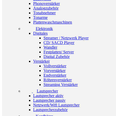
Phonoverstärker
Analogzubehör
Tonabnehmer
Tonarme
Plattenwaschmaschinen
Elektronik
Digitales
Streamer / Netzwerk Player
CD/ SACD Player
Wandler
Festplatten/ Server
Digital Zubehör
Verstärker
Vollverstärker
Vorverstärker
Endverstärker
Röhrenverstärker
Streaming Verstärker
Lautsprecher
Lautsprecher aktiv
Lautsprecher passiv
Netzwerk/Wifi Lautsprecher
Lautsprecherzubehör