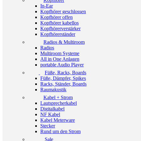
Kopfhörer
In-Ear
Kopfhörer geschlossen
Kopfhörer offen
Kopfhörer kabellos
Kopfhörerverstärker
Kopfhörerständer
Radios & Multiroom
Radios
Multiroom Systeme
All in One Anlagen
portable Audio Player
Füße, Racks, Boards
Füße, Dämpfer, Spikes
Racks, Ständer, Boards
Raumakustik
Kabel + Strom
Lautsprecherkabel
Digitalkabel
NF Kabel
Kabel Meterware
Stecker
Rund um den Strom
Sale