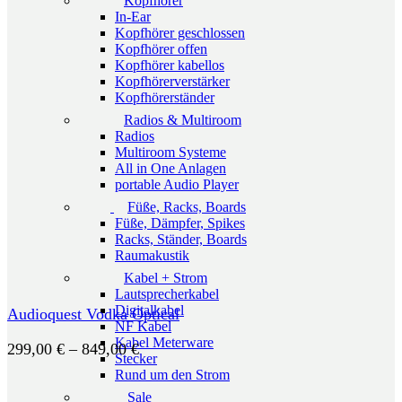
Kopfhörer
In-Ear
Kopfhörer geschlossen
Kopfhörer offen
Kopfhörer kabellos
Kopfhörerverstärker
Kopfhörerständer
Radios & Multiroom
Radios
Multiroom Systeme
All in One Anlagen
portable Audio Player
Füße, Racks, Boards
Füße, Dämpfer, Spikes
Racks, Ständer, Boards
Raumakustik
Kabel + Strom
Lautsprecherkabel
Digitalkabel
Audioquest Vodka Optical
NF Kabel
Kabel Meterware
Preisspanne:
299,00
€
–
849,00
€
Stecker
299,00 €
Rund um den Strom
bis
Sale