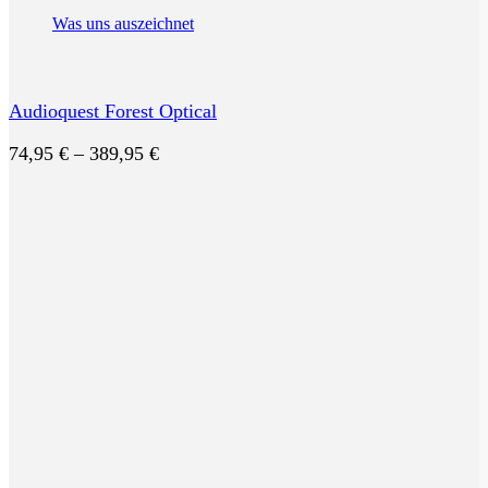
Was uns auszeichnet
Audioquest Forest Optical
Preisspanne:
74,95
€
–
389,95
€
74,95 €
bis
389,95 €