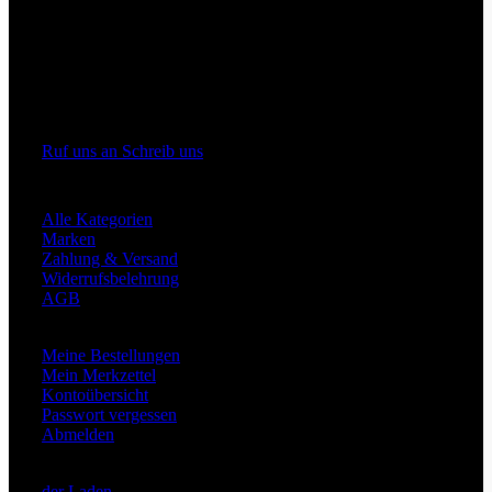
Rüttenscheider Straße 176
45131 Essen
Ruf uns an
Schreib uns
Shop Informationen
Alle Kategorien
Marken
Zahlung & Versand
Widerrufsbelehrung
AGB
Mein Konto
Meine Bestellungen
Mein Merkzettel
Kontoübersicht
Passwort vergessen
Abmelden
Über Uns
der Laden