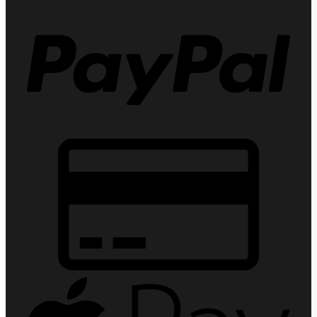
PayPa
Credit
Card
2
Apple
Pay