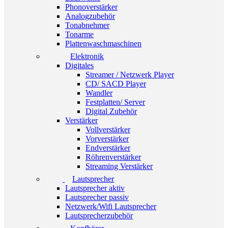
Phonoverstärker
Analogzubehör
Tonabnehmer
Tonarme
Plattenwaschmaschinen
Elektronik
Digitales
Streamer / Netzwerk Player
CD/ SACD Player
Wandler
Festplatten/ Server
Digital Zubehör
Verstärker
Vollverstärker
Vorverstärker
Endverstärker
Röhrenverstärker
Streaming Verstärker
Lautsprecher
Lautsprecher aktiv
Lautsprecher passiv
Netzwerk/Wifi Lautsprecher
Lautsprecherzubehör