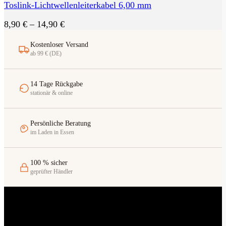
Toslink-Lichtwellenleiterkabel 6,00 mm
Preisspanne:
8,90
€
–
14,90
€
8,90 €
bis
Kostenloser Versand
ab 99 € (DE)
14,90 €
14 Tage Rückgabe
stationär & online
Persönliche Beratung
im Laden in Essen
100 % sicher
geprüfter Händler