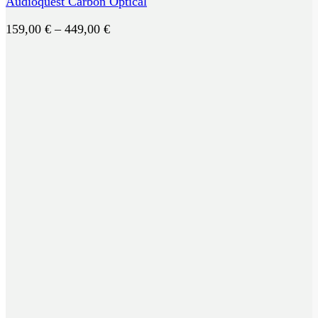
Audioquest Carbon Optical
Preisspanne:
159,00
€
–
449,00
€
159,00 €
bis
449,00 €