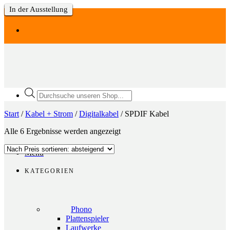
In der Ausstellung
In der Ausstellung
In der Ausstellung
In der Ausstellung
In der Ausstellung
In der Ausstellung
Zum
Inhalt
springen
Products
search
Start
/
Kabel + Strom
/
Digitalkabel
/
SPDIF Kabel
Nach
Alle 6 Ergebnisse werden angezeigt
Preis
sortiert:
Menü
absteigend
KATEGORIEN
Phono
Plattenspieler
Laufwerke