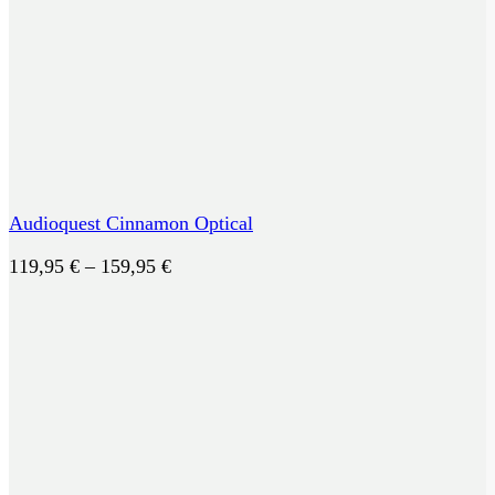
Audioquest Cinnamon Optical
Preisspanne:
119,95
€
–
159,95
€
119,95 €
bis
159,95 €