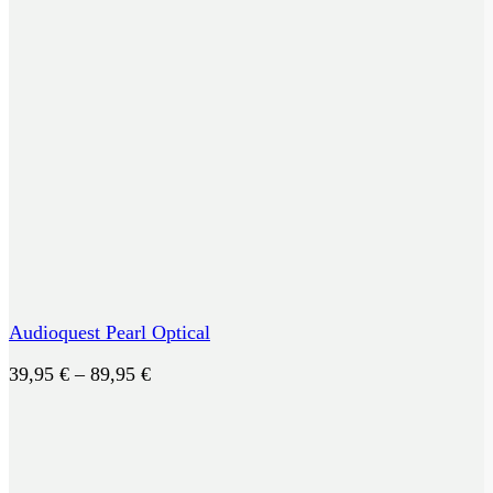
Audioquest Pearl Optical
Preisspanne:
39,95
€
–
89,95
€
39,95 €
bis
89,95 €