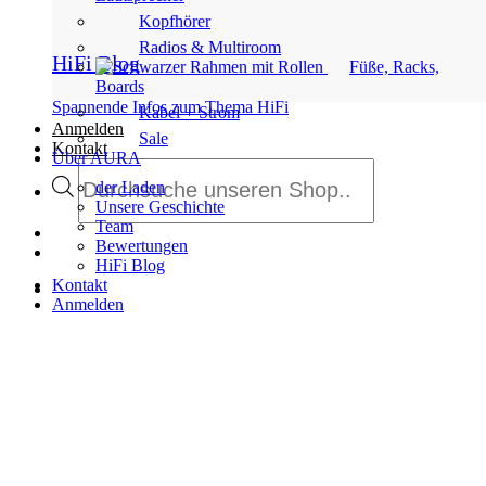
Kopfhörer
Radios & Multiroom
HiFi Blog
Füße, Racks,
Boards
Spannende Infos zum Thema HiFi
Kabel + Strom
Anmelden
Sale
Kontakt
Über AURA
Products
search
der Laden
Unsere Geschichte
Team
Bewertungen
HiFi Blog
Kontakt
Anmelden