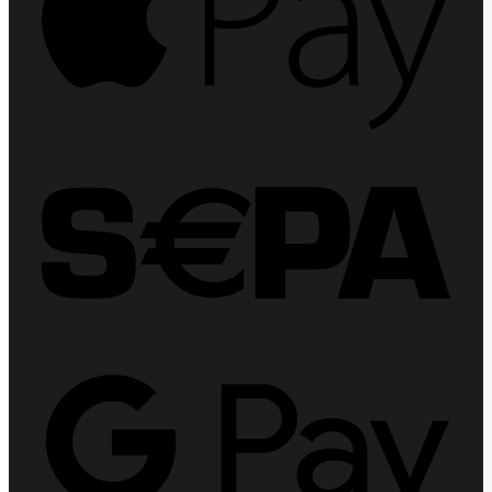
Sepa
Goog
Pay