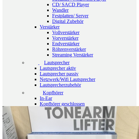
CD/ SACD Player
Wandler
Festplatten/ Server
Digital Zubehör
Verstärker
Vollverstärker
Vorverstärker
Endverstärker
Röhrenverstärker
Streaming Verstärker
Lautsprecher
Lautsprecher aktiv
Lautsprecher passiv
Netzwerk/Wifi Lautsprecher
Lautsprecherzubehör
Kopfhörer
In-Ear
Kopfhörer geschlossen
Kopfhörer offen
Kopfhörer kabellos
Kopfhörerverstärker
Kopfhörerständer
Radios & Multiroom