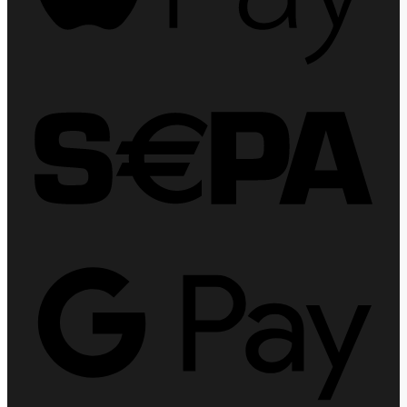
Sepa
Goog
Pay