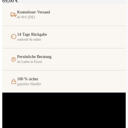
69,00
€
Kostenloser Versand
ab 99 € (DE)
14 Tage Rückgabe
stationär & online
Persönliche Beratung
im Laden in Essen
100 % sicher
geprüfter Händler