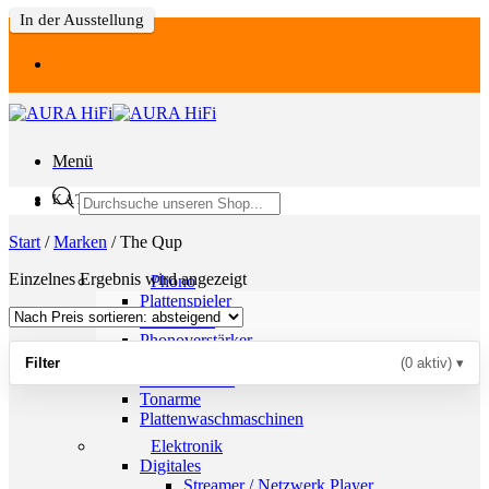
In der Ausstellung
Zum
Inhalt
springen
Menü
Products
KATEGORIEN
search
Start
/
Marken
/
The Qup
Einzelnes Ergebnis wird angezeigt
Phono
Plattenspieler
Laufwerke
Phonoverstärker
Analogzubehör
Filter
(0 aktiv)
▾
Tonabnehmer
Tonarme
Plattenwaschmaschinen
Elektronik
Digitales
Streamer / Netzwerk Player