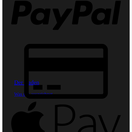
Credit
Card
2
Der Laden
Was uns auszeichnet
Apple
Pay