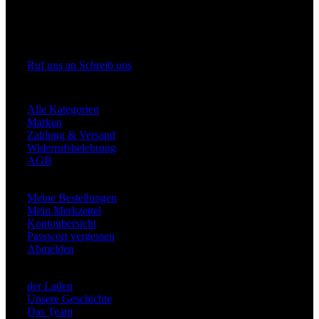
Rüttenscheider Straße 176
45131 Essen
Ruf uns an
Schreib uns
Shop Informationen
Alle Kategorien
Marken
Zahlung & Versand
Widerrufsbelehrung
AGB
Mein Konto
Meine Bestellungen
Mein Merkzettel
Kontoübersicht
Passwort vergessen
Abmelden
Über Uns
der Laden
Unsere Geschichte
Das Team