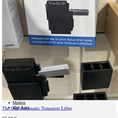
Radios
Multiroom Systeme
All in One Anlagen
portable Audio Player
Füße, Racks, Boards
Füße, Dämpfer, Spikes
Racks, Ständer, Boards
Raumakustik
Kabel + Strom
Lautsprecherkabel
Digitalkabel
NF Kabel
Kabel Meterware
Stecker
Rund um den Strom
Sale
Einzelstücke
Gebrauchtes
Sounds Clever
Neuzugänge
Marken
über Aura
The Qup Automatic Tonearrm Lifter