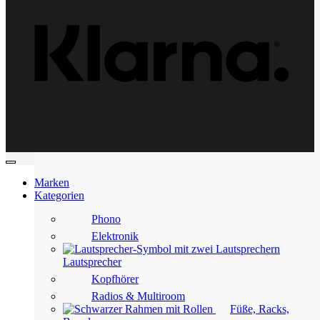
Marken
Kategorien
Phono
Elektronik
Lautsprecher
Kopfhörer
Radios & Multiroom
Füße, Racks,