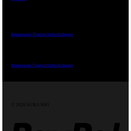
+49 (0) 201 246 709 30
Webdesign & Entwicklung:
Impressum
Datenschutzerklärung
Webdesign & Entwicklung
Impressum
Datenschutzerklärung
© 2026 AURA HiFi
PayPa