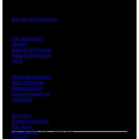
Rüttenscheider Straße 176
45131 Essen
Ruf uns an
Schreib uns
Shop Informationen
Alle Kategorien
Marken
Zahlung & Versand
Widerrufsbelehrung
AGB
Mein Konto
Meine Bestellungen
Mein Merkzettel
Kontoübersicht
Passwort vergessen
Abmelden
Über Uns
der Laden
Unsere Geschichte
Das Team
Mo.-Fr. 10:00 Uhr – 18:30 Uhr
Bewertungen
Samstags 10:00 Uhr – 15:00 Uhr
Kontakt