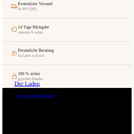
Kostenloser Versand
ab 99 € (DE)
14 Tage Rückgabe
stationär & online
Persönliche Beratung
im Laden in Essen
100 % sicher
geprüfter Händler
Der Laden
Was uns auszeichnet