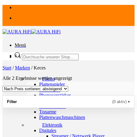
Zum
Inhalt
springen
Menü
Products
KATEGORIEN
search
Start
/
Marken
/
Keces
Nach
Alle 2 Ergebnisse werden angezeigt
Phono
Preis
Plattenspieler
sortiert:
Laufwerke
absteigend
Phonoverstärker
Analogzubehör
Filter
(0 aktiv)
▾
Tonabnehmer
Tonarme
Plattenwaschmaschinen
Elektronik
Digitales
Streamer / Netzwerk Player