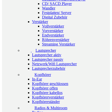
CD/ SACD Player
Wandler
Festplatten/ Server
Digital Zubehör
Verstärker
Vollverstärker
Vorverstärker
Endverstärker
Röhrenverstärker
Streaming Verstärker
Lautsprecher
Lautsprecher aktiv
Lautsprecher passiv
Netzwerk/Wifi Lautsprecher
Lautsprecherzubehör
Kopfhörer
In-Ear
Kopfhörer geschlossen
Kopfhörer offen
Kopfhörer kabellos
Kopfhörerverstärker
Kopfhörerständer
Radios & Multiroom