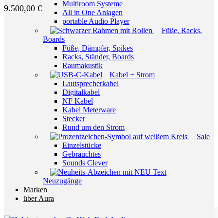
Multiroom Systeme
9.500,00
€
All in One Anlagen
portable Audio Player
Füße, Racks,
Boards
Füße, Dämpfer, Spikes
Racks, Ständer, Boards
Raumakustik
Kabel + Strom
Lautsprecherkabel
Digitalkabel
NF Kabel
Kabel Meterware
Stecker
Rund um den Strom
Sale
Einzelstücke
Gebrauchtes
Sounds Clever
Neuzugänge
Marken
über Aura