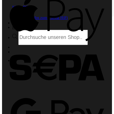
Pay
HiFi Blog
Spannende Infos zum Thema HiFi
Anmelden
Kontakt
Products
search
Sepa
Goog
Pay