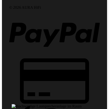
© 2026 AURA HiFi
PayPa
Credit
Card
2
Apple