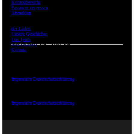
Kontoübersicht
Passwort vergessen
Abmelden
Über Uns
der Laden
Unsere Geschichte
Das Team
Mo.-Fr. 10:00 Uhr – 18:30 Uhr
Bewertungen
Samstags 10:00 Uhr – 15:00 Uhr
Kontakt
+49 (0) 201 246 709 30
Webdesign & Entwicklung:
Impressum
Datenschutzerklärung
Webdesign & Entwicklung
Impressum
Datenschutzerklärung