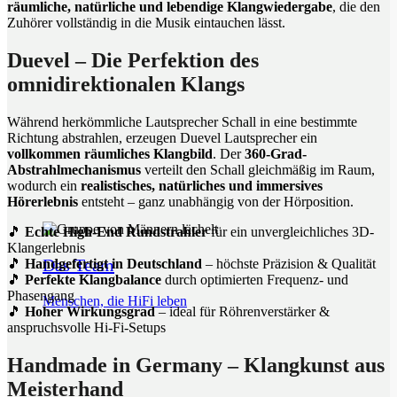
räumliche, natürliche und lebendige Klangwiedergabe
, die den
Zuhörer vollständig in die Musik eintauchen lässt.
Duevel – Die Perfektion des
omnidirektionalen Klangs
Während herkömmliche Lautsprecher Schall in eine bestimmte
Richtung abstrahlen, erzeugen Duevel Lautsprecher ein
vollkommen räumliches Klangbild
. Der
360-Grad-
Abstrahlmechanismus
verteilt den Schall gleichmäßig im Raum,
wodurch ein
realistisches, natürliches und immersives
Hörerlebnis
entsteht – ganz unabhängig von der Hörposition.
🎵
Echte High-End Rundstrahler
für ein unvergleichliches 3D-
Klangerlebnis
Das Team
🎵
Handgefertigt in Deutschland
– höchste Präzision & Qualität
🎵
Perfekte Klangbalance
durch optimierten Frequenz- und
Phasengang
Menschen, die HiFi leben
🎵
Hoher Wirkungsgrad
– ideal für Röhrenverstärker &
anspruchsvolle Hi-Fi-Setups
Handmade in Germany – Klangkunst aus
Meisterhand