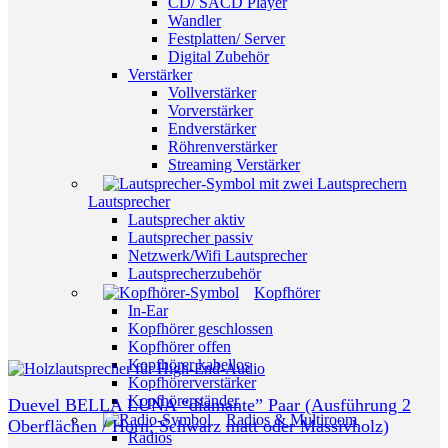
CD/ SACD Player
Wandler
Festplatten/ Server
Digital Zubehör
Verstärker
Vollverstärker
Vorverstärker
Endverstärker
Röhrenverstärker
Streaming Verstärker
Lautsprecher
Lautsprecher aktiv
Lautsprecher passiv
Netzwerk/Wifi Lautsprecher
Lautsprecherzubehör
Kopfhörer
In-Ear
Kopfhörer geschlossen
Kopfhörer offen
Kopfhörer kabellos
Kopfhörerverstärker
Kopfhörerständer
Duevel BELLA LUNA “diamante” Paar (Ausführung 2
Radios & Multiroom
Oberflächen / Horn: Schwarz matt oder Massivholz)
Radios