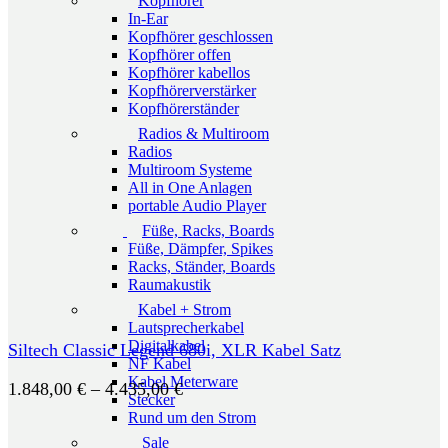
Kopfhörer
In-Ear
Kopfhörer geschlossen
Kopfhörer offen
Kopfhörer kabellos
Kopfhörerverstärker
Kopfhörerständer
Radios & Multiroom
Radios
Multiroom Systeme
All in One Anlagen
portable Audio Player
Füße, Racks, Boards
Füße, Dämpfer, Spikes
Racks, Ständer, Boards
Raumakustik
Kabel + Strom
Lautsprecherkabel
Digitalkabel
Siltech Classic Legend 680i, XLR Kabel Satz
NF Kabel
Kabel Meterware
Preisspanne:
1.848,00
€
–
4.435,00
€
Stecker
1.848,00 €
Rund um den Strom
bis
Sale