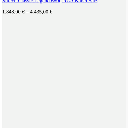
Siltech Classic Legend 680i, RCA Kabel Satz
Preisspanne:
1.848,00
€
–
4.435,00
€
1.848,00 €
bis
4.435,00 €