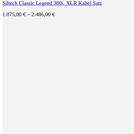
Siltech Classic Legend 380i, XLR Kabel Satz
Preisspanne:
1.075,00
€
–
2.486,00
€
1.075,00 €
bis
2.486,00 €