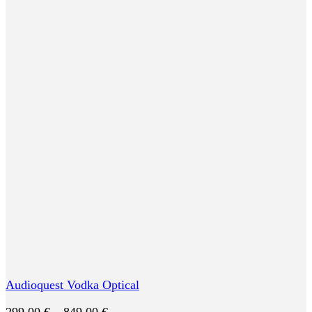
Audioquest Vodka Optical
Preisspanne:
299,00
€
–
849,00
€