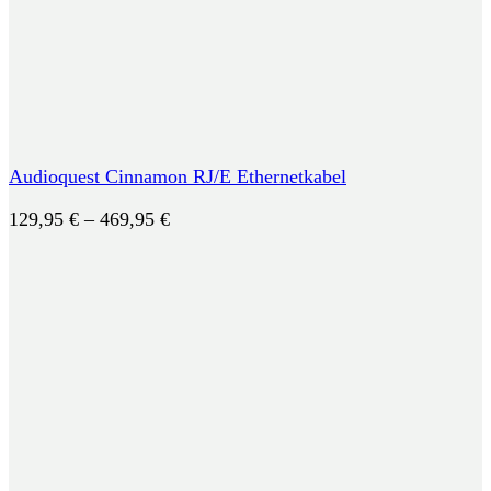
Audioquest Cinnamon RJ/E Ethernetkabel
Preisspanne:
129,95
€
–
469,95
€
129,95 €
bis
469,95 €