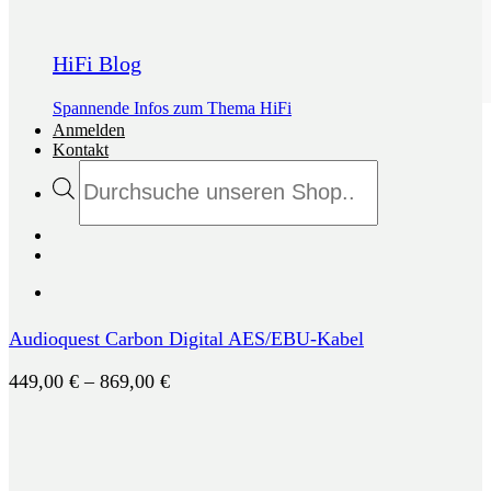
HiFi Blog
Spannende Infos zum Thema HiFi
Anmelden
Kontakt
Products
search
Audioquest Carbon Digital AES/EBU-Kabel
Preisspanne:
449,00
€
–
869,00
€
449,00 €
bis
869,00 €