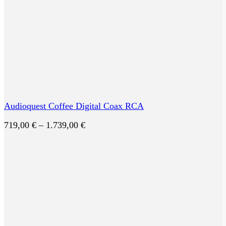
Audioquest Coffee Digital Coax RCA
Preisspanne:
719,00
€
–
1.739,00
€
719,00 €
bis
1.739,00 €