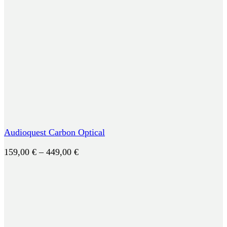
Audioquest Carbon Optical
Preisspanne:
159,00
€
–
449,00
€
159,00 €
bis
449,00 €