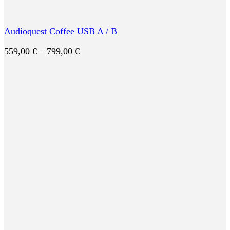
Audioquest Coffee USB A / B
Preisspanne:
559,00
€
–
799,00
€
559,00 €
bis
799,00 €