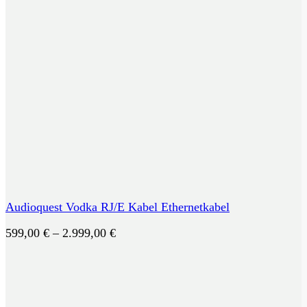
Audioquest Vodka RJ/E Kabel Ethernetkabel
Preisspanne:
599,00
€
–
2.999,00
€
599,00 €
bis
2.999,00 €