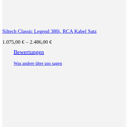
Siltech Classic Legend 380i, RCA Kabel Satz
Preisspanne:
1.075,00
€
–
2.486,00
€
1.075,00 €
Bewertungen
bis
2.486,00 €
Was andere über uns sagen