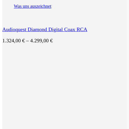
Was uns auszeichnet
Audioquest Diamond Digital Coax RCA
Preisspanne:
1.324,00
€
–
4.299,00
€
1.324,00 €
bis
4.299,00 €