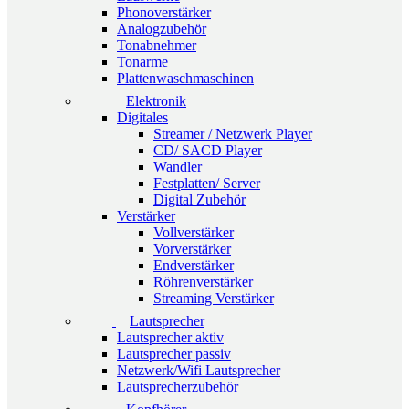
Phonoverstärker
Analogzubehör
Tonabnehmer
Tonarme
Plattenwaschmaschinen
Elektronik
Digitales
Streamer / Netzwerk Player
CD/ SACD Player
Wandler
Festplatten/ Server
Digital Zubehör
Verstärker
Vollverstärker
Vorverstärker
Endverstärker
Röhrenverstärker
Streaming Verstärker
Lautsprecher
Lautsprecher aktiv
Lautsprecher passiv
Netzwerk/Wifi Lautsprecher
Lautsprecherzubehör