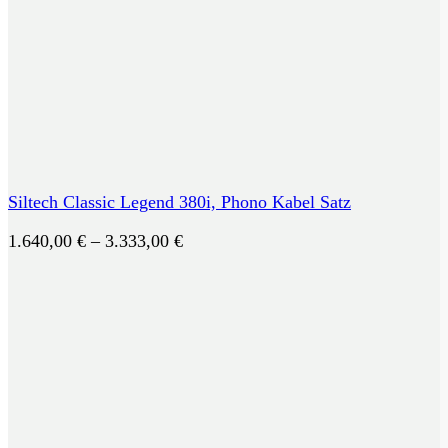
Siltech Classic Legend 380i, Phono Kabel Satz
Preisspanne:
1.640,00
€
–
3.333,00
€
1.640,00 €
bis
3.333,00 €