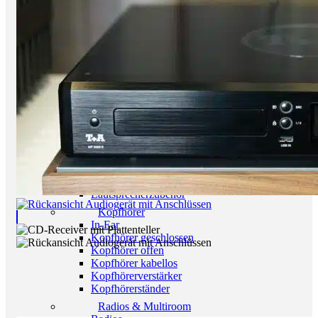
CD/ SACD Player
Wandler
Festplatten/ Server
Digital Zubehör
Verstärker
Vollverstärker
Vorverstärker
Endverstärker
Röhrenverstärker
Streaming Verstärker
Lautsprecher
Lautsprecher aktiv
Lautsprecher passiv
Netzwerk/Wifi Lautsprecher
Lautsprecherzubehör
Kopfhörer
In-Ear
Kopfhörer geschlossen
Kopfhörer offen
Kopfhörer kabellos
Kopfhörerverstärker
Kopfhörerständer
Radios & Multiroom