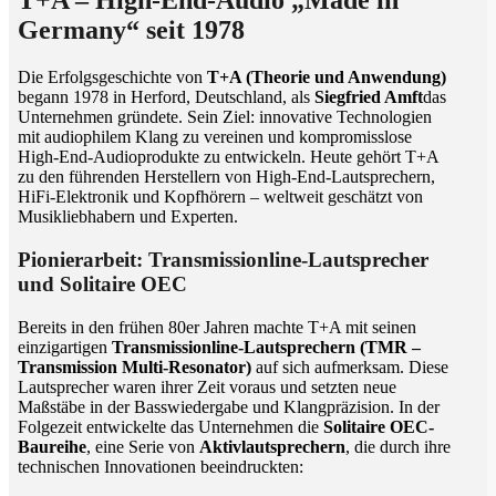
T+A – High-End-Audio „Made in
Germany“ seit 1978
Die Erfolgsgeschichte von
T+A (Theorie und Anwendung)
begann 1978 in Herford, Deutschland, als
Siegfried Amft
das
Unternehmen gründete. Sein Ziel: innovative Technologien
mit audiophilem Klang zu vereinen und kompromisslose
High-End-Audioprodukte zu entwickeln. Heute gehört T+A
zu den führenden Herstellern von High-End-Lautsprechern,
HiFi-Elektronik und Kopfhörern – weltweit geschätzt von
Musikliebhabern und Experten.
Pionierarbeit: Transmissionline-Lautsprecher
und Solitaire OEC
Bereits in den frühen 80er Jahren machte T+A mit seinen
einzigartigen
Transmissionline-Lautsprechern (TMR –
Transmission Multi-Resonator)
auf sich aufmerksam. Diese
Lautsprecher waren ihrer Zeit voraus und setzten neue
Maßstäbe in der Basswiedergabe und Klangpräzision. In der
Folgezeit entwickelte das Unternehmen die
Solitaire OEC-
Baureihe
, eine Serie von
Aktivlautsprechern
, die durch ihre
technischen Innovationen beeindruckten: