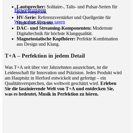
Lautsprecher:
Solitaire-, Talis- und Pulsar-Serien für
Bewertungen
jeden Anspruch.
HV-Serie:
Referenzverstärker und Quellgeräte für
Was andere über uns sagen
High-End-Systeme.
DAC- und Streaming-Komponenten:
Modernste
Digitaltechnik für höchste Klangqualität.
Magnetostatische Kopfhörer:
Perfekte Kombination
aus Design und Klang.
T+A – Perfektion in jedem Detail
Was T+A seit über vier Jahrzehnten auszeichnet, ist die
Leidenschaft für Innovation und Präzision. Jedes Produkt wird
am Hauptsitz in Herford entwickelt und gefertigt – ein
Qualitätsversprechen, das weltweit geschätzt wird.
Erleben
Sie die faszinierende Welt von T+A und entdecken Sie,
was es bedeutet, Musik in Perfektion zu hören.