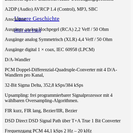
A2DP (Audio) AVRCP 1.4 (Control), MP3, SBC
Unsere Geschichte
Anschlüsse
Ausgänge analog Hochpegel (RCA) 2,2 Veff / 50 Ohm
HiFi seit 1984
Ausgänge analog Symmetrisch (XLR) 4,4 Veff / 50 Ohm
Ausgänge digital 1 × coax, IEC 60958 (LPCM)
D/A-Wandler
PCM Doppel-Differenzial-Quadruple-Converter mit 4 D/A-
Wandlern pro Kanal,
32-Bit Sigma Delta, 352,8 kSps/384 kSps
Upsampling: frei programmierbarer Signalprozessor mit 4
wählbaren Oversampling-Algorithmen.
FIR kurz, FIR lang, Bezier/IIR, Bezier
DSD Direct DSD Signal Path über T+A True 1 Bit Converter
Frequenzgang PCM 44,1 kSps 2 Hz – 20 kHz