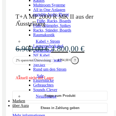
Radios
Multiroom Systeme
All in One Anlagen
portable Audio Player
T+A MP 2000 R MK II aus der
Füße, Racks, Boards
Ausstellung
Füße, Dämpfer, Spikes
Racks, Ständer, Boards
Raumakustik
Kabel + Strom
Lautsprecherkabel
Ursprünglicher
Aktueller
6.900,00
€
4.800,00
€
Digitalkabel
Preis
Preis
NF Kabel
Kabel Meterware
→
4.704,00
€
2% sparen mit Überweisung
?
war:
ist:
Stecker
Rund um den Strom
6.900,00 €
4.800,00 
Sale
Aktuell nicht auf Lager
Einzelstücke
Gebrauchtes
Sounds Clever
Frage zum Produkt
Neuzugänge
Marken
über Aura
Etwas in Zahlung geben
Mehr informationen