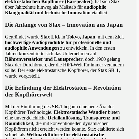
elektrostatischen Kopfhörer (Earspeaker)
, hat sich Stax
über Jahrzehnte hinweg als Maßstab für
audiophile
Klangqualität und technische Innovation
etabliert.
Die Anfänge von Stax – Innovation aus Japan
Gegründet wurde
Stax Ltd.
in
Tokyo, Japan
, mit dem Ziel,
hochwertige Audioprodukte für professionelle und
audiophile Anwendungen
zu entwickeln. In den ersten
Jahren konzentrierte sich das Unternehmen auf
Röhrenverstärker und Lautsprecher
, doch 1960 gelang
Stax der Durchbruch, der die HiFi-Welt für immer verändern
sollte: Der erste elektrostatische Kopfhörer, der
Stax SR-1
,
wurde vorgestellt.
Die Erfindung der Elektrostaten – Revolution
der Kopfhörerwelt
Mit der Einführung des
SR-1
begann eine neue Ära der
Kopfhörer-Technologie.
Elektrostatische Wandler
bieten
eine unvergleichliche
Detailauflösung, Transparenz und
Räumlichkeit
, die mit konventionellen dynamischen
Kopfhörern nicht erreicht werden konnte. Stax etablierte sich
schnell als
Weltmarktführer für elektrostatische