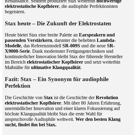
Renaissance. Seitdem produziert Stax weiterhin
hochwertige
elektrostatische Kopfhörer
, die audiophile Perfektionisten
begeistern.
Stax heute – Die Zukunft der Elektrostaten
Heute bietet Stax eine breite Palette an
Earspeakern und
passenden Verstärkern
, darunter die beliebten
Lambda-
Modelle
, das Referenzmodell
SR-009S
und die neue
SR-
X9000-Serie
. Dank modernster Fertigungstechniken und
kontinuierlicher Innovation bleibt Stax der führende Hersteller
im Bereich
elektrostatischer Kopfhörer
und setzt weiterhin
Maßstäbe für
ultimative Klangqualität
.
Fazit: Stax – Ein Synonym für audiophile
Perfektion
Die Geschichte von
Stax
ist die Geschichte der
Revolution
elektrostatischer Kopfhörer
. Mit über 80 Jahren Erfahrung,
unermüdlicher Innovation und einer klaren Fokussierung auf
höchste Klangqualität bleibt Stax die erste Wahl für
anspruchsvolle Audiophile weltweit.
Wer den besten Klang
sucht, findet ihn bei Stax.