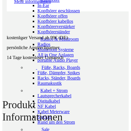
Kopfhörer
Mehr informationen
In-Ear
Kopfhörer geschlossen
Kopfhörer offen
Kopfhörer kabellos
Kopfhörerverstärker
Kopfhörerständer
kostenloser Versand ab 99€ (DE)
Radios & Multiroom
Radios
persönliche Ansprechpartner
Multiroom Systeme
All in One Anlagen
14 Tage kostenloser Umtausch
portable Audio Player
Füße, Racks, Boards
Füße, Dämpfer, Spikes
Racks, Ständer, Boards
Raumakustik
Kabel + Strom
Lautsprecherkabel
Digitalkabel
Produkt
NF Kabel
Kabel Meterware
Informationen
Stecker
Rund um den Strom
Sale