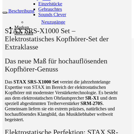
Einzelstücke
Gebrauchtes
Beschreibung
Sounds Clever
Neuzugänge
Marken
STAX SRS-X1000 Set –
über Aura
Elektrostatisches Kopfhörer-Set der
Extraklasse
Das neue Maß für hochauflösenden
Kopfhörer-Genuss
Das
STAX SRS-X1000 Set
vereint die jahrzehntelange
Expertise von STAX im Bereich der elektrostatischen
Kopfhörer mit modernster Verstärkertechnologie. Es besteht
aus dem elektrostatischen Ohrlautsprecher
SR-X1
und dem
speziell abgestimmten Treiberverstärker
SRM-270S
.
Gemeinsam liefern sie ein extrem präzises, natürliches und
hochauflösendes Klangbild, das Musikliebhaber weltweit
begeistert.
Elektrostatische Perfektion: STAX SR-