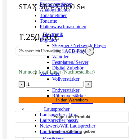
Phonoverstärker
STAX SRS-X1000 Set
Analogzubehör
Tonabnehmer
Tonarme
Plattenwaschmaschinen
1.250,00
€
Elektronik
Digitales
Streamer / Netzwerk Player
CD/ SACD Player
→
1.225,00
€
2% sparen mit Überweisung
?
Wandler
Festplatten/ Server
Digital Zubehör
Nur noch 1 auf Lager (Nachbestellbar)
Verstärker
Vollverstärker
STAX
Vorverstärker
SRS-
Endverstärker
X1000
Röhrenverstärker
Set
In den Warenkorb
Streaming Verstärker
Menge
Lautsprecher
Lautsprecher aktiv
Frage zum Produkt
Lautsprecher passiv
Netzwerk/Wifi Lautsprecher
Lautsprecherzubehör
Etwas in Zahlung geben