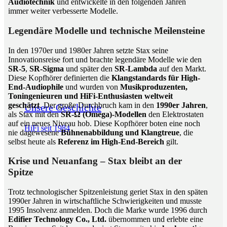
Audiotechnik
und entwickelte in den folgenden Jahren
immer weiter verbesserte Modelle.
Legendäre Modelle und technische Meilensteine
In den 1970er und 1980er Jahren setzte Stax seine
Innovationsreise fort und brachte legendäre Modelle wie den
SR-5
,
SR-Sigma
und später den
SR-Lambda
auf den Markt.
Diese Kopfhörer definierten die
Klangstandards für High-
End-Audiophile
und wurden von
Musikproduzenten,
Toningenieuren und HiFi-Enthusiasten weltweit
geschätzt
. Der große Durchbruch kam in den
1990er Jahren
,
Unsere Geschichte
als Stax mit den
SR-Ω (Omega)-Modellen
den Elektrostaten
auf ein neues Niveau hob. Diese Kopfhörer boten eine noch
HiFi seit 1984
nie dagewesene
Bühnenabbildung und Klangtreue
, die
selbst heute als
Referenz im High-End-Bereich
gilt.
Krise und Neuanfang – Stax bleibt an der
Spitze
Trotz technologischer Spitzenleistung geriet Stax in den späten
1990er Jahren in wirtschaftliche Schwierigkeiten und musste
1995 Insolvenz anmelden. Doch die Marke wurde 1996 durch
Edifier Technology Co., Ltd.
übernommen und erlebte eine