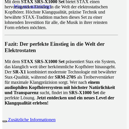
Mit dem
STAX SRS-X1000 Set
bietet STAX einen
Was uns auszeichnet
hervorragenden Einstieg in die Welt der elektrostatischen
Kopfhörer. Höchste Klangqualität, präzise Technik und
bewährte STAX-Tradition machen dieses Set zu einer
lohnenden Investition für alle, die Musik in ihrer reinsten
Form erleben möchten.
Fazit: Der perfekte Einstieg in die Welt der
Elektrostaten
Mit dem
STAX SRS-X1000 Set
präsentiert Stax ein System,
das klanglich weit über herkömmliche Kopfhörer hinausgeht.
Der
SR-X1
kombiniert modernste Technologie mit bewährter
Stax-Qualität, während der
SRM-270S
als Treiberverstärker
für maximale Klangpräzision sorgt. Wer nach
einem
audiophilen Kopfhörersystem mit höchster Natürlichkeit
und Transparenz
sucht, findet im
SRS-X1000 Set
die
perfekte Lösung.
Jetzt entdecken und ein neues Level der
Klangqualität erleben!
Zusätzliche Informationen