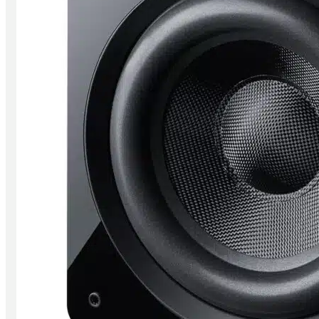
CD/ SACD Player
Wandler
Festplatten/ Server
Digital Zubehör
Verstärker
Vollverstärker
Vorverstärker
Endverstärker
Röhrenverstärker
Streaming Verstärker
Lautsprecher
Lautsprecher aktiv
Lautsprecher passiv
Netzwerk/Wifi Lautsprecher
Lautsprecherzubehör
Kopfhörer
In-Ear
Kopfhörer geschlossen
Kopfhörer offen
Kopfhörer kabellos
Kopfhörerverstärker
Kopfhörerständer
Radios & Multiroom