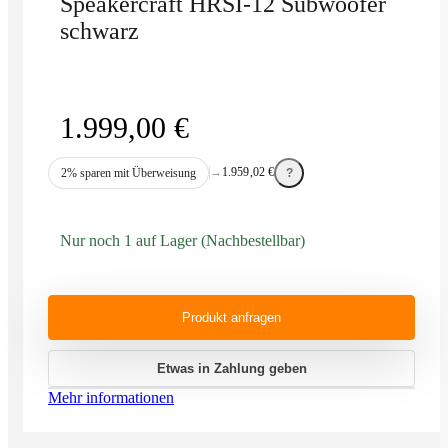
Speakercraft HRSI-12 Subwoofer
schwarz
1.999,00
€
→
1.959,02
€
2% sparen mit Überweisung
?
Nur noch 1 auf Lager (Nachbestellbar)
Produkt anfragen
Etwas in Zahlung geben
Mehr informationen