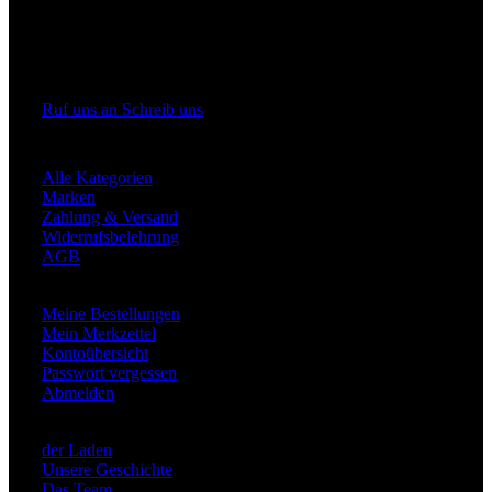
Rüttenscheider Straße 176
45131 Essen
Ruf uns an
Schreib uns
Shop Informationen
Alle Kategorien
Marken
Zahlung & Versand
Widerrufsbelehrung
AGB
Mein Konto
Meine Bestellungen
Mein Merkzettel
Kontoübersicht
Passwort vergessen
Abmelden
Über Uns
der Laden
Unsere Geschichte
Das Team