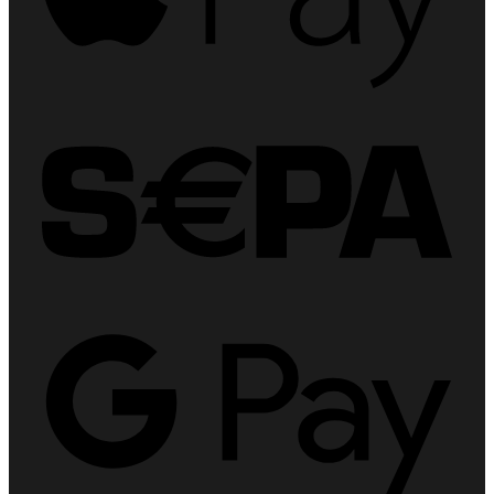
Sepa
Goog
Pay