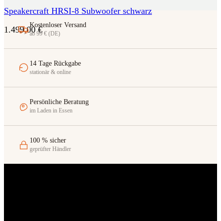
Speakercraft HRSI-8 Subwoofer schwarz
Kostenloser Versand
1.499,00
€
ab 99 € (DE)
14 Tage Rückgabe
stationär & online
Persönliche Beratung
im Laden in Essen
100 % sicher
geprüfter Händler