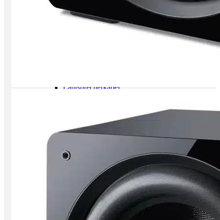
Radios
Multiroom Systeme
All in One Anlagen
portable Audio Player
Füße, Racks, Boards
Füße, Dämpfer, Spikes
Racks, Ständer, Boards
Raumakustik
Kabel + Strom
Lautsprecherkabel
Digitalkabel
NF Kabel
Kabel Meterware
Stecker
Rund um den Strom
Sale
Einzelstücke
Gebrauchtes
Sounds Clever
Neuzugänge
Marken
über Aura