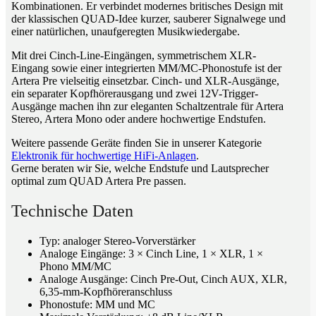
Kombinationen. Er verbindet modernes britisches Design mit
der klassischen QUAD-Idee kurzer, sauberer Signalwege und
einer natürlichen, unaufgeregten Musikwiedergabe.
Mit drei Cinch-Line-Eingängen, symmetrischem XLR-
Eingang sowie einer integrierten MM/MC-Phonostufe ist der
Artera Pre vielseitig einsetzbar. Cinch- und XLR-Ausgänge,
ein separater Kopfhörerausgang und zwei 12V-Trigger-
Ausgänge machen ihn zur eleganten Schaltzentrale für Artera
Stereo, Artera Mono oder andere hochwertige Endstufen.
Weitere passende Geräte finden Sie in unserer Kategorie
Elektronik für hochwertige HiFi-Anlagen
.
Gerne beraten wir Sie, welche Endstufe und Lautsprecher
optimal zum QUAD Artera Pre passen.
Technische Daten
Typ: analoger Stereo-Vorverstärker
Analoge Eingänge: 3 × Cinch Line, 1 × XLR, 1 ×
Phono MM/MC
Analoge Ausgänge: Cinch Pre-Out, Cinch AUX, XLR,
6,35-mm-Kopfhöreranschluss
Phonostufe: MM und MC