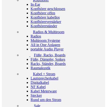
Kopfhörer
In-Ear
Kopfhörer geschlossen
Kopfhörer offen
Kopfhörer kabellos
Kopfhörerverstärker
Kopfhörerständer
Radios & Multiroom
Radios
Multiroom Systeme
All in One Anlagen
portable Audio Player
Füße, Racks, Boards
Füße, Dämpfer, Spikes
Racks, Ständer, Boards
Raumakustik
Kabel + Strom
Lautsprecherkabel
Digitalkabel
NF Kabel
Kabel Meterware
Stecker
Rund um den Strom
Sale