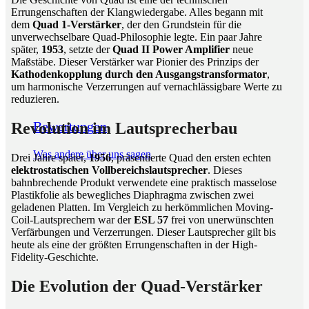
Errungenschaften der Klangwiedergabe. Alles begann mit
dem
Quad 1-Verstärker
, der den Grundstein für die
unverwechselbare Quad-Philosophie legte. Ein paar Jahre
später,
1953
, setzte der
Quad II Power Amplifier
neue
Maßstäbe. Dieser Verstärker war Pionier des Prinzips der
Kathodenkopplung durch den Ausgangstransformator
,
um harmonische Verzerrungen auf vernachlässigbare Werte zu
reduzieren.
Bewertungen
Revolution im Lautsprecherbau
Was andere über uns sagen
Drei Jahre später,
1956
, präsentierte Quad den ersten echten
elektrostatischen Vollbereichslautsprecher
. Dieses
bahnbrechende Produkt verwendete eine praktisch masselose
Plastikfolie als bewegliches Diaphragma zwischen zwei
geladenen Platten. Im Vergleich zu herkömmlichen Moving-
Coil-Lautsprechern war der
ESL 57
frei von unerwünschten
Verfärbungen und Verzerrungen. Dieser Lautsprecher gilt bis
heute als eine der größten Errungenschaften in der High-
Fidelity-Geschichte.
Die Evolution der Quad-Verstärker