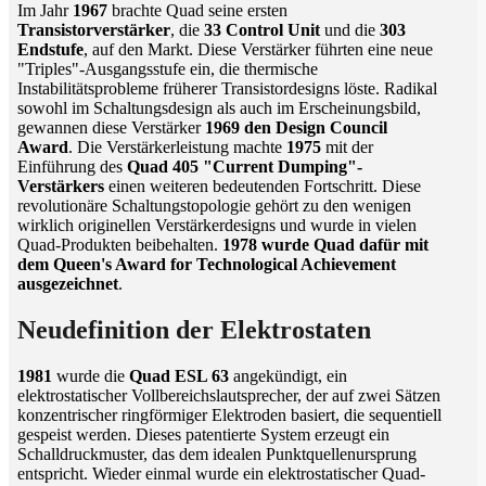
Im Jahr
1967
brachte Quad seine ersten
Transistorverstärker
, die
33 Control Unit
und die
303
Endstufe
, auf den Markt. Diese Verstärker führten eine neue
"Triples"-Ausgangsstufe ein, die thermische
Instabilitätsprobleme früherer Transistordesigns löste. Radikal
sowohl im Schaltungsdesign als auch im Erscheinungsbild,
gewannen diese Verstärker
1969 den Design Council
Award
. Die Verstärkerleistung machte
1975
mit der
Einführung des
Quad 405 "Current Dumping"-
Verstärkers
einen weiteren bedeutenden Fortschritt. Diese
revolutionäre Schaltungstopologie gehört zu den wenigen
wirklich originellen Verstärkerdesigns und wurde in vielen
Quad-Produkten beibehalten.
1978 wurde Quad dafür mit
dem Queen's Award for Technological Achievement
ausgezeichnet
.
Neudefinition der Elektrostaten
1981
wurde die
Quad ESL 63
angekündigt, ein
elektrostatischer Vollbereichslautsprecher, der auf zwei Sätzen
konzentrischer ringförmiger Elektroden basiert, die sequentiell
gespeist werden. Dieses patentierte System erzeugt ein
Schalldruckmuster, das dem idealen Punktquellenursprung
entspricht. Wieder einmal wurde ein elektrostatischer Quad-