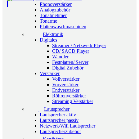
Phonoverstärker
Analogzubehör
Tonabnehmer
Tonarme
Plattenwaschmaschinen
Elektronik
Digitales
Streamer / Netzwerk Player
CD/ SACD Player
Wandler
Festplatten/ Server
Digital Zubehör
Verstärker
Vollverstärker
Vorverstärker
Endverstärker
Röhrenverstärker
Streaming Verstärker
Lautsprecher
Lautsprecher aktiv
Lautsprecher passiv
Netzwerk/Wifi Lautsprecher
Lautsprecherzubehör