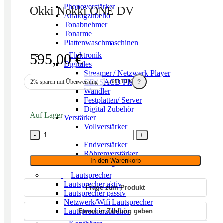
Phonoverstärker
Okki Nokki ONE DV
Analogzubehör
Tonabnehmer
Tonarme
Plattenwaschmaschinen
595,00
€
Elektronik
Digitales
Streamer / Netzwerk Player
CD/ SACD Player
→
583,10
€
2% sparen mit Überweisung
?
Wandler
Festplatten/ Server
Digital Zubehör
Auf Lager
Verstärker
Vollverstärker
Okki
Vorverstärker
Nokki
Endverstärker
ONE
Röhrenverstärker
DV
In den Warenkorb
Streaming Verstärker
Menge
Lautsprecher
Lautsprecher aktiv
Frage zum Produkt
Lautsprecher passiv
Netzwerk/Wifi Lautsprecher
Lautsprecherzubehör
Etwas in Zahlung geben