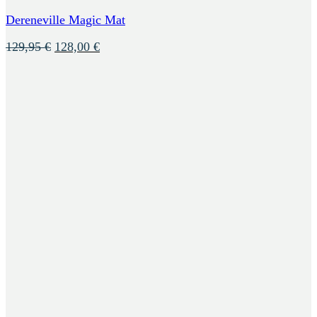
Dereneville Magic Mat
Ursprünglicher
Aktueller
129,95
€
128,00
€
Preis
Preis
war:
ist:
129,95 €
128,00 €.