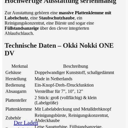
Hochwertige Ausstattung serienmäßig
Zur Ausstattung gehören eine
massive Plattenklemme mit
Labelschutz
, eine
Staubschutzhaube
, ein
Reinigungskonzentrat, eine Bürste und sogar eine
Füllstandsanzeige
über den clever integrierten
Ablaufschlauch.
Technische Daten – Okki Nokki ONE
DV
Merkmal
Beschreibung
Gehäuse
Doppelwandiger Kunststoff, schallgedämmt
Herstellung
Made in Netherlands
Bedienung
Ein-Knopf-Dreh-/Druckfunktion
Absaugarm
Verstellbar für 7″, 10″, 12″
2 Stück: groß (vollflächig) & klein
Plattenteller
(Labelgröße)
Plattenklemme
Mit Labelabdeckung und Metalldrehknopf
Reinigungsbürste, Reinigungskonzentrat,
Zubehör
Abdeckhaube
Der Laden
Leise Saugturbine, Füllstandsanzeige,