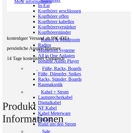
Kopfhörer
Mehr informationen
In-Ear
Kopfhörer geschlossen
Kopfhörer offen
Kopfhörer kabellos
Kopfhörerverstärker
Kopfhörerständer
kostenloser Versand ab 99€ (DE)
Radios & Multiroom
Radios
persönliche Ansprechpartner
Multiroom Systeme
All in One Anlagen
14 Tage kostenloser Umtausch
portable Audio Player
Füße, Racks, Boards
Füße, Dämpfer, Spikes
Racks, Ständer, Boards
Raumakustik
Kabel + Strom
Lautsprecherkabel
Digitalkabel
Produkt
NF Kabel
Kabel Meterware
Informationen
Stecker
Rund um den Strom
Sale