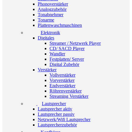
Phonoverstärker
Analogzubehör
Tonabnehmer
Tonarme
Plattenwaschmaschinen
Elektronik
Digitales
Streamer / Netzwerk Player
CD/ SACD Player
Wandler
Festplatten/ Server
Digital Zubehör
Verstärker
Vollverstärker
Vorverstärker
Endverstärker
Röhrenverstärker
Streaming Verstärker
Lautsprecher
Lautsprecher aktiv
Lautsprecher passiv
Netzwerk/Wifi Lautsprecher
Lautsprecherzubehör