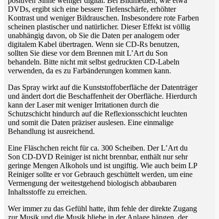
positiven Sinne weniger digital. Bei Bildmedien, wie etwa
DVDs, ergibt sich eine bessere Tiefenschärfe, erhöhter
Kontrast und weniger Bildrauschen. Insbesondere rote Farben
scheinen plastischer und natürlicher. Dieser Effekt ist völlig
unabhängig davon, ob Sie die Daten per analogem oder
digitalem Kabel übertragen. Wenn sie CD-Rs benutzen,
sollten Sie diese vor dem Brennen mit L’Art du Son
behandeln. Bitte nicht mit selbst gedruckten CD-Labeln
verwenden, da es zu Farbänderungen kommen kann.
Das Spray wirkt auf die Kunststoffoberfläche der Datenträger
und ändert dort die Beschaffenheit der Oberfläche. Hierdurch
kann der Laser mit weniger Irritationen durch die
Schutzschicht hindurch auf die Reflexionsschicht leuchten
und somit die Daten präziser auslesen. Eine einmalige
Behandlung ist ausreichend.
Eine Fläschchen reicht für ca. 300 Scheiben. Der L’Art du
Son CD-DVD Reiniger ist nicht brennbar, enthält nur sehr
geringe Mengen Alkohols und ist ungiftig. Wie auch beim LP
Reiniger sollte er vor Gebrauch geschüttelt werden, um eine
Vermengung der weitestgehend biologisch abbaubaren
Inhaltsstoffe zu erreichen.
Wer immer zu das Gefühl hatte, ihm fehle der direkte Zugang
zur Musik und die Musik bliebe in der Anlage hängen, der