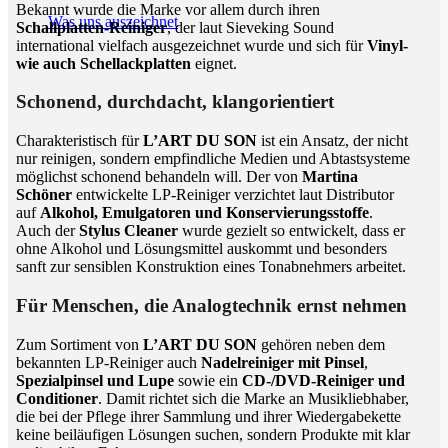
Bekannt wurde die Marke vor allem durch ihren
Was uns auszeichnet
Schallplatten-Reiniger
, der laut Sieveking Sound
international vielfach ausgezeichnet wurde und sich für
Vinyl-
wie auch Schellackplatten
eignet.
Schonend, durchdacht, klangorientiert
Charakteristisch für
L’ART DU SON
ist ein Ansatz, der nicht
nur reinigen, sondern empfindliche Medien und Abtastsysteme
möglichst schonend behandeln will. Der von
Martina
Schöner
entwickelte LP-Reiniger verzichtet laut Distributor
auf
Alkohol, Emulgatoren und Konservierungsstoffe
.
Auch der
Stylus Cleaner
wurde gezielt so entwickelt, dass er
ohne Alkohol und Lösungsmittel auskommt und besonders
sanft zur sensiblen Konstruktion eines Tonabnehmers arbeitet.
Für Menschen, die Analogtechnik ernst nehmen
Zum Sortiment von
L’ART DU SON
gehören neben dem
bekannten LP-Reiniger auch
Nadelreiniger mit Pinsel
,
Spezialpinsel und Lupe
sowie ein
CD-/DVD-Reiniger und
Conditioner
. Damit richtet sich die Marke an Musikliebhaber,
die bei der Pflege ihrer Sammlung und ihrer Wiedergabekette
keine beiläufigen Lösungen suchen, sondern Produkte mit klar