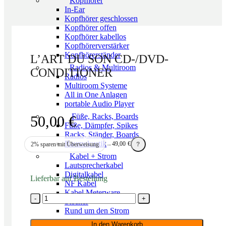
Kopfhörer
In-Ear
Kopfhörer geschlossen
Kopfhörer offen
Kopfhörer kabellos
Kopfhörerverstärker
Kopfhörerständer
L’ART DU SON CD-/DVD-
Radios & Multiroom
CONDITIONER
Radios
Multiroom Systeme
All in One Anlagen
portable Audio Player
Füße, Racks, Boards
50,00
€
Füße, Dämpfer, Spikes
Racks, Ständer, Boards
Raumakustik
→
49,00
€
2% sparen mit Überweisung
?
Kabel + Strom
Lautsprecherkabel
Digitalkabel
Lieferbar auf Bestellung
NF Kabel
Kabel Meterware
L'ART
Stecker
DU
Rund um den Strom
SON
Sale
CD-/DVD-
In den Warenkorb