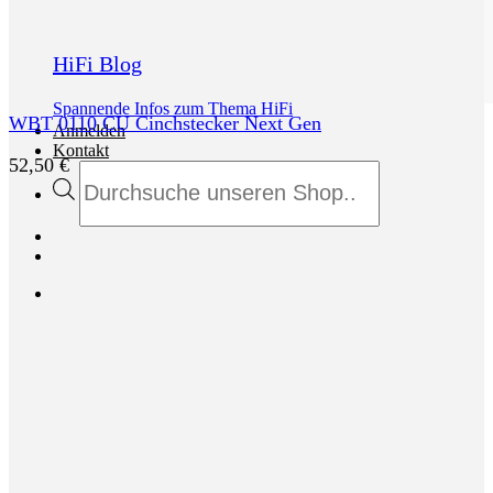
HiFi Blog
Spannende Infos zum Thema HiFi
WBT 0110 CU Cinchstecker Next Gen
Anmelden
Kontakt
52,50
€
Products
search