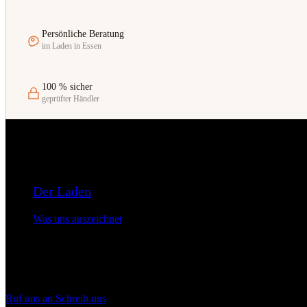
Persönliche Beratung
im Laden in Essen
100 % sicher
geprüfter Händler
Der Laden
Was uns auszeichnet
Rüttenscheider Straße 176
45131 Essen
Ruf uns an
Schreib uns