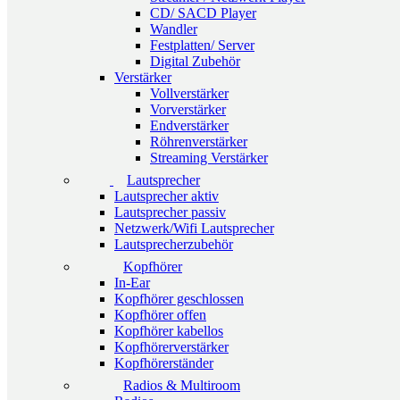
CD/ SACD Player
Wandler
Festplatten/ Server
Digital Zubehör
Verstärker
Vollverstärker
Vorverstärker
Endverstärker
Röhrenverstärker
Streaming Verstärker
Lautsprecher
Lautsprecher aktiv
Lautsprecher passiv
Netzwerk/Wifi Lautsprecher
Lautsprecherzubehör
Kopfhörer
In-Ear
Kopfhörer geschlossen
Kopfhörer offen
Kopfhörer kabellos
Kopfhörerverstärker
Kopfhörerständer
Radios & Multiroom