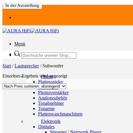
In der Ausstellung
Zum
Inhalt
springen
Menü
Products
KATEGORIEN
search
Start
/
Lautsprecher
/
Subwoofer
Einzelnes Ergebnis wird angezeigt
Phono
Plattenspieler
Laufwerke
Phonoverstärker
Analogzubehör
Tonabnehmer
Tonarme
Plattenwaschmaschinen
Elektronik
Digitales
Streamer / Netzwerk Player