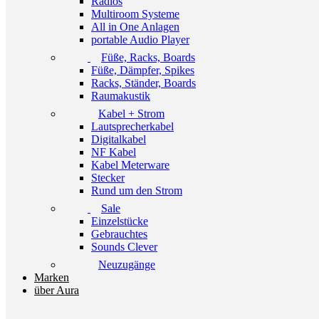
Radios
Multiroom Systeme
All in One Anlagen
portable Audio Player
Füße, Racks, Boards
Füße, Dämpfer, Spikes
Racks, Ständer, Boards
Raumakustik
Kabel + Strom
Lautsprecherkabel
Digitalkabel
NF Kabel
Kabel Meterware
Stecker
Rund um den Strom
Sale
Einzelstücke
Gebrauchtes
Sounds Clever
Neuzugänge
Marken
über Aura