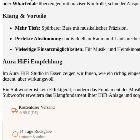
oder
Wharfedale
überzeugen mit präziser Kontrolle, schneller Anspra
Klang & Vorteile
Mehr Tiefe:
Spürbarer Bass mit musikalischer Präzision.
Perfekte Abstimmung:
Individuell an Raum und Lautsprecher
Vielseitige Einsatzmöglichkeiten:
Für Musik- und Heimkino
Aura HiFi Empfehlung
Im Aura-HiFi-Studio in Essen zeigen wir Ihnen, wie ein richtig einge
dezent, aber wirkungsvoll.
Ein Subwoofer ist kein Effektgerät, sondern das Fundament der Musik
Subwoofer erweitern das Klangfundament Ihrer HiFi-Anlage und sorg
Kostenloser Versand
ab 99 € (DE)
14 Tage Rückgabe
stationär & online