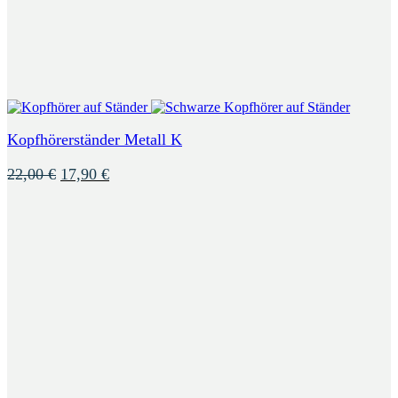
Kopfhörerständer Metall K
Ursprünglicher
Aktueller
22,00
€
17,90
€
Preis
Preis
war:
ist:
22,00 €
17,90 €.