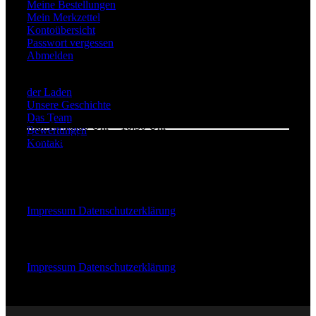
Meine Bestellungen
Mein Merkzettel
Kontoübersicht
Passwort vergessen
Abmelden
Über Uns
der Laden
Unsere Geschichte
Das Team
Mo.-Fr. 10:00 Uhr – 18:30 Uhr
Bewertungen
Samstags 10:00 Uhr – 15:00 Uhr
Kontakt
+49 (0) 201 246 709 30
Webdesign & Entwicklung:
Impressum
Datenschutzerklärung
Webdesign & Entwicklung
Impressum
Datenschutzerklärung