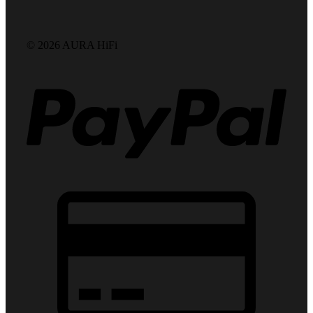
© 2026 AURA HiFi
PayPa
Credit
Card
2