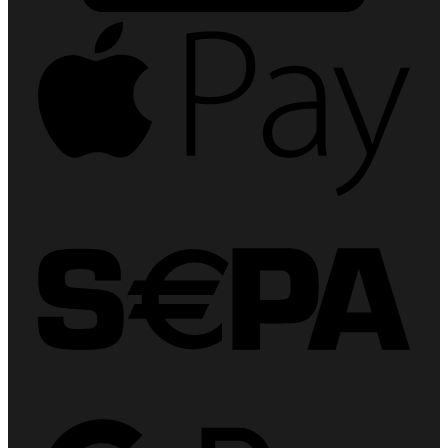
Apple
Pay
Sepa
Goog
Pay